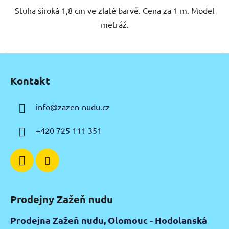
Stuha široká 1,8 cm ve zlaté barvě. Cena za 1 m. Model
metráž.
Z
á
Kontakt
p
a
info
@
zazen-nudu.cz
t
í
+420 725 111 351
Prodejny Zažeň nudu
Prodejna Zažeň nudu, Olomouc - Hodolanská