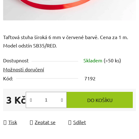
Taftová stuha široká 6 mm v červené barvě. Cena za 1 m.
Model odstín SB35/RED.
Dostupnost
Skladem
(>50 ks)
Možnosti doručení
Kód:
7192
3 Kč
DO KOŠÍKU
Měrná cena:
Tisk
Zeptat se
Sdílet