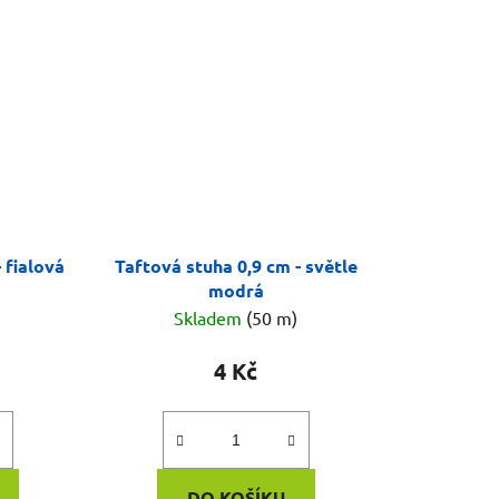
 fialová
Taftová stuha 0,9 cm - světle
modrá
)
Skladem
(50 m)
4 Kč
DO KOŠÍKU