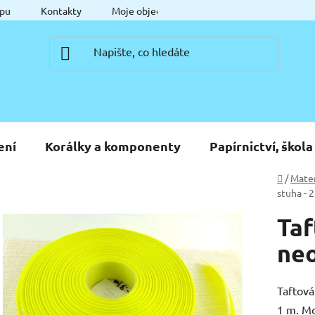
pu
Kontakty
Moje objednávka
ení
Korálky a komponenty
Papírnictví, škola
Domů
/
Mater
stuha - 
Taf
neo
Taftová
1 m. Mo