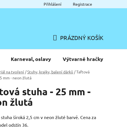
Přihlášení
Registrace
PRÁZDNÝ KOŠÍK
NÁKUPNÍ
KOŠÍK
Karneval, oslavy
Výtvarné hračky
iál na tvoření
/
Stuhy, krajky, balení dárků
/
Taftová
25 mm - neon žlutá
tová stuha - 25 mm -
n žlutá
 stuha široká 2,5 cm v neon žluté barvě. Cena za
del odstín 36.