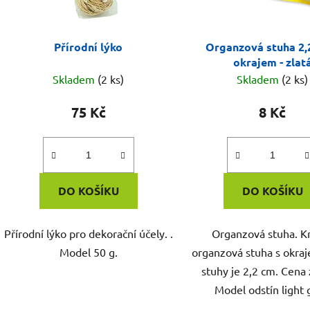
Přírodní lýko
Organzová stuha 2,
okrajem - zlat
Skladem
(2 ks)
Skladem
(2 ks)
75 Kč
8 Kč
DO KOŠÍKU
DO KOŠÍKU
Přírodní lýko pro dekorační účely. .
Organzová stuha. K
Model 50 g.
organzová stuha s okraj
stuhy je 2,2 cm. Cena 
Model odstín light 