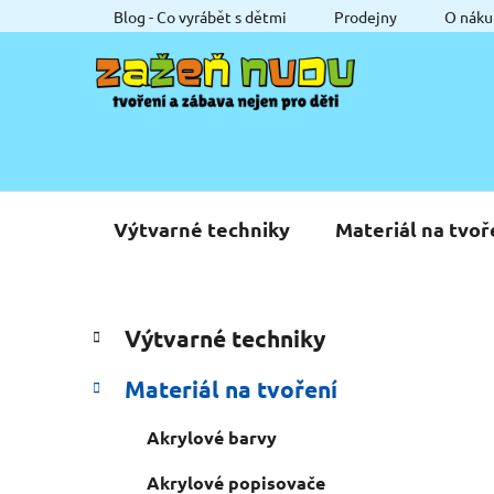
Přejít
Blog - Co vyrábět s dětmi
Prodejny
O náku
na
obsah
Výtvarné techniky
Materiál na tvoř
P
K
Přeskočit
Výtvarné techniky
a
o
kategorie
t
s
Materiál na tvoření
e
t
g
r
Akrylové barvy
o
a
r
Akrylové popisovače
i