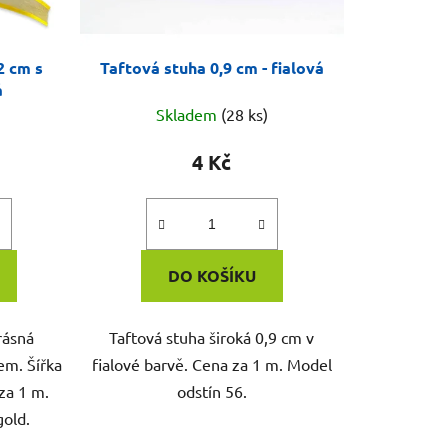
2 cm s
Taftová stuha 0,9 cm - fialová
á
Skladem
(28 ks)
4 Kč
DO KOŠÍKU
rásná
Taftová stuha široká 0,9 cm v
em. Šířka
fialové barvě. Cena za 1 m. Model
za 1 m.
odstín 56.
gold.