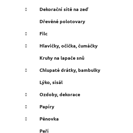
n
e
n
Dekorační sítě na zeď
í
Dřevěné polotovary
p
a
Filc
n
Hlavičky, očička, čumáčky
e
l
Kruhy na lapače snů
Chlupaté drátky, bambulky
Lýko, sisál
Ozdoby, dekorace
Papíry
Pěnovka
Peří