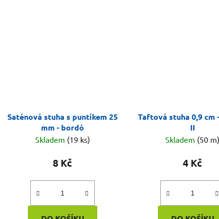
Saténová stuha s puntíkem 25
Taftová stuha 0,9 cm -
mm - bordó
II
Skladem
(19 ks)
Skladem
(50 m
8 Kč
4 Kč
DO KOŠÍKU
DO KOŠÍKU