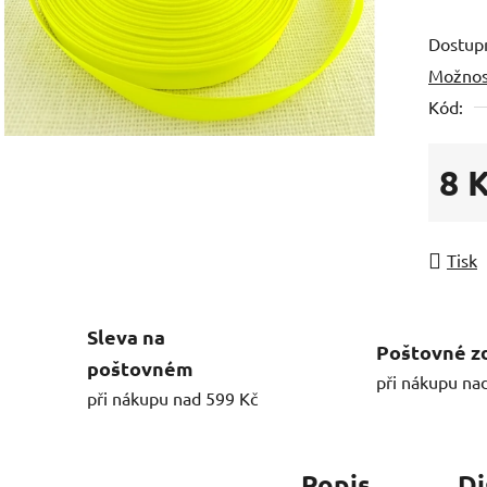
Dostup
Možnos
Kód:
8 
Měrná
Tisk
Sleva na
Poštovné z
poštovném
při nákupu na
při nákupu nad 599 Kč
Popis
Di