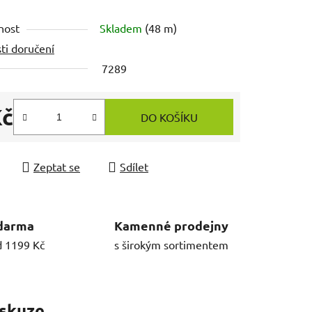
nost
Skladem
(48 m)
ti doručení
7289
Kč
DO KOŠÍKU
 cena:
Zeptat se
Sdílet
darma
Kamenné prodejny
d 1199 Kč
s širokým sortimentem
skuze