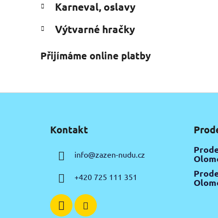
Karneval, oslavy
Výtvarné hračky
Přijímáme online platby
Z
á
Kontakt
Prod
p
a
Prode
info
@
zazen-nudu.cz
t
Olomo
í
Prode
+420 725 111 351
Olomo