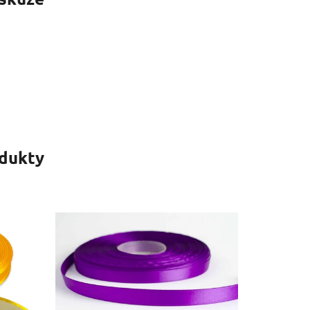
odukty