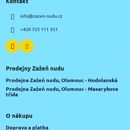
Kontakt
p
a
info
@
zazen-nudu.cz
t
í
+420 725 111 351
Prodejny Zažeň nudu
Prodejna Zažeň nudu, Olomouc - Hodolanská
Prodejna Zažeň nudu, Olomouc - Masarykova
třída
O nákupu
Doprava a platba