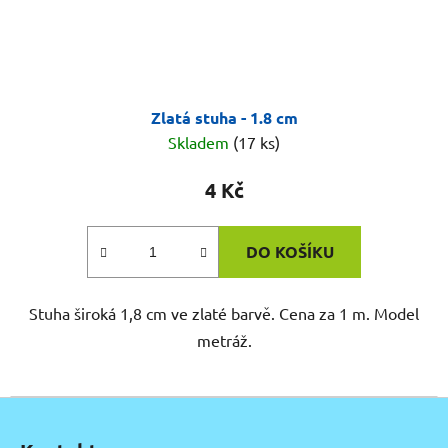
Zlatá stuha - 1.8 cm
Skladem
(17 ks)
4 Kč
DO KOŠÍKU
Stuha široká 1,8 cm ve zlaté barvě. Cena za 1 m. Model
metráž.
Z
á