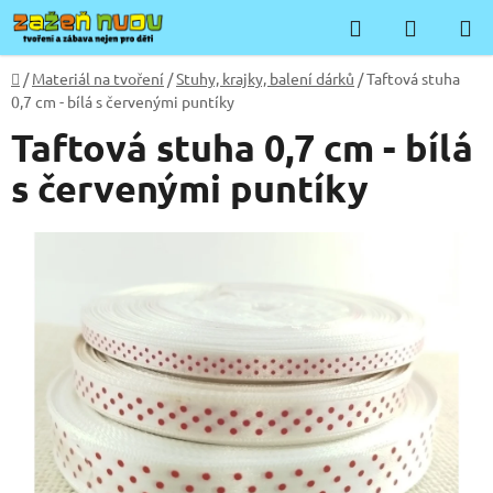
Přejít
Hledat
NÁKUP
na
KOŠÍK
obsah
Domů
/
Materiál na tvoření
/
Stuhy, krajky, balení dárků
/
Taftová stuha
0,7 cm - bílá s červenými puntíky
Taftová stuha 0,7 cm - bílá
s červenými puntíky