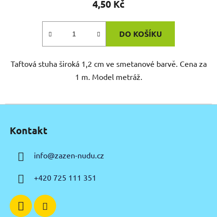
4,50 Kč
DO KOŠÍKU
Taftová stuha široká 1,2 cm ve smetanové barvě. Cena za
1 m. Model metráž.
Z
á
Kontakt
p
a
info
@
zazen-nudu.cz
t
í
+420 725 111 351