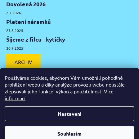
Dovolená 2026
2.7.2026
Pletení náramků
27.8.2025
Šijeme z filcu - kytičky
30.7.2025
ARCHIV
Používáme cookies, abychom Vám umožnili pohodlné
prohlížení webu a díky analýze provozu webu neustále
zlepšovali jeho funkce, výkon a použitelnost.
Více
Facebook
Instagram
Pinterest
YouTube
informací
Výtvarné potřeby Olomouc
Keramická hlína Olomouc
Nastavení
Vytvořil Shoptet
Od čtvrtka 6.8. do úterý 11.8. máme mimořádně zavřeno.
Souhlasím
Copyright 2026
Zažeň nudu
. Všechna práva vyhrazena.
Nespěcháte? Využijte 10% slevu s kupónem "pockamsi10".