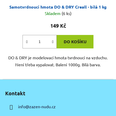
Samotvrdnoucí hmota DO & DRY Creall - bílá 1 kg
Skladem
(6 ks)
149 Kč
DO KOŠÍKU
DO & DRY je modelovací hmota tvrdnoucí na vzduchu.
Není třeba vypalovat. Balení 1000g. Bílá barva.
Z
á
Kontakt
p
a
info
@
zazen-nudu.cz
t