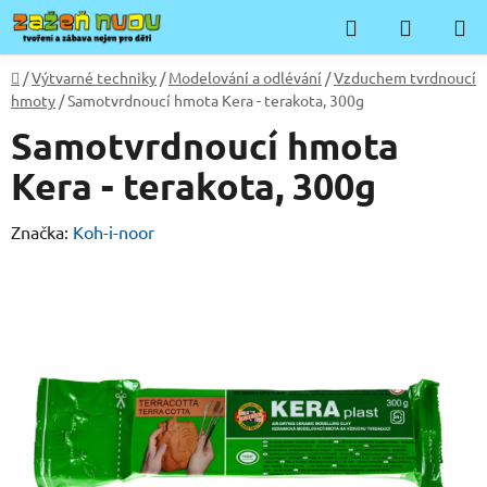
Přejít
Hledat
NÁKUP
na
KOŠÍK
obsah
Domů
/
Výtvarné techniky
/
Modelování a odlévání
/
Vzduchem tvrdnoucí
hmoty
/
Samotvrdnoucí hmota Kera - terakota, 300g
Samotvrdnoucí hmota
Kera - terakota, 300g
Značka:
Koh-i-noor