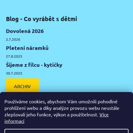
Blog - Co vyrábět s dětmi
Dovolená 2026
2.7.2026
Pletení náramků
27.8.2025
Šijeme z filcu - kytičky
30.7.2025
ARCHIV
Používáme cookies, abychom Vám umožnili pohodlné
prohlížení webu a díky analýze provozu webu neustále
zlepšovali jeho funkce, výkon a použitelnost.
Více
Facebook
Instagram
Pinterest
YouTube
informací
Výtvarné potřeby Olomouc
Keramická hlína Olomouc