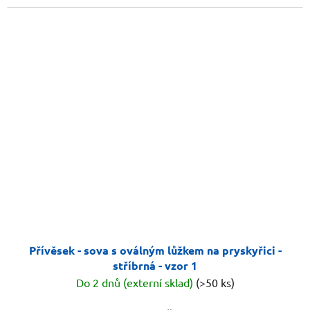
Přívěsek - sova s oválným lůžkem na pryskyřici -
stříbrná - vzor 1
Do 2 dnů (externí sklad)
(>50 ks)