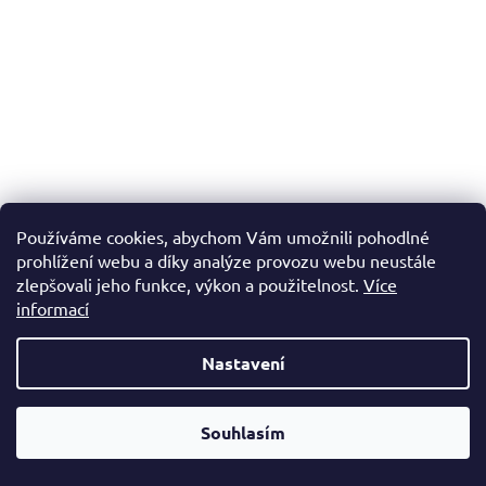
Používáme cookies, abychom Vám umožnili pohodlné
prohlížení webu a díky analýze provozu webu neustále
zlepšovali jeho funkce, výkon a použitelnost.
Více
Přívěsek - oválné lůžko na pryskyřici - staromosaz -
informací
ozdobné 2
Do 2 dnů (externí sklad)
(50 ks)
Nastavení
8 Kč
Od čtvrtka 6.8. do úterý 11.8. máme mimořádně zavřeno.
Souhlasím
Nespěcháte? Využijte 10% slevu s kupónem "pockamsi10".
DO KOŠÍKU