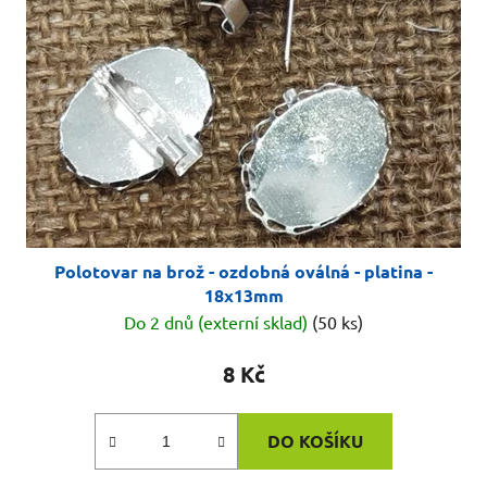
s
u
p
k
r
t
o
ů
d
u
k
t
ů
Polotovar na brož - ozdobná oválná - platina -
18x13mm
Do 2 dnů (externí sklad)
(50 ks)
8 Kč
DO KOŠÍKU