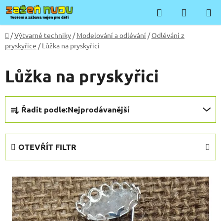
Přejít
Hledat
NÁKUP
na
KOŠÍK
obsah
Domů
/
Výtvarné techniky
/
Modelování a odlévání
/
Odlévání z
pryskyřice
/
Lůžka na pryskyřici
Lůžka na pryskyřici
Ř
Řadit podle:
Nejprodávanější
a
z
e
OTEVŘÍT FILTR
n
í
V
p
ý
r
p
o
i
d