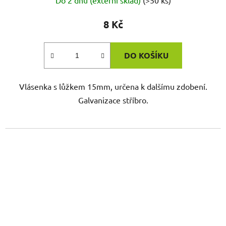
Do 2 dnů (externí sklad)
(>50 ks)
8 Kč
DO KOŠÍKU
Vlásenka s lůžkem 15mm, určena k dalšímu zdobení.
Galvanizace stříbro.