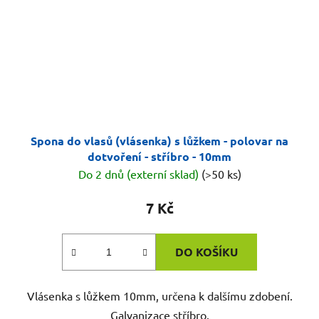
Spona do vlasů (vlásenka) s lůžkem - polovar na
dotvoření - stříbro - 10mm
Do 2 dnů (externí sklad)
(>50 ks)
7 Kč
DO KOŠÍKU
Vlásenka s lůžkem 10mm, určena k dalšímu zdobení.
Galvanizace stříbro.