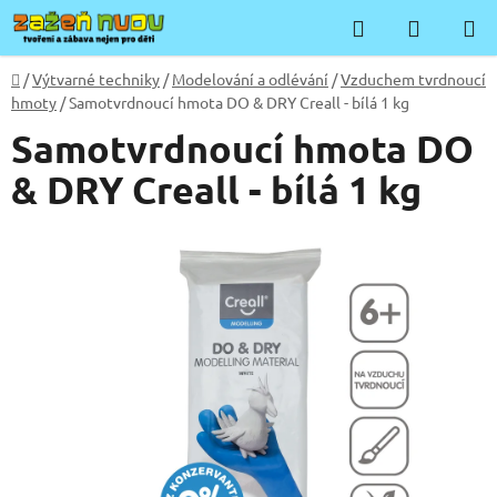
Přejít
Hledat
NÁKUP
na
KOŠÍK
obsah
Domů
/
Výtvarné techniky
/
Modelování a odlévání
/
Vzduchem tvrdnoucí
hmoty
/
Samotvrdnoucí hmota DO & DRY Creall - bílá 1 kg
Samotvrdnoucí hmota DO
& DRY Creall - bílá 1 kg