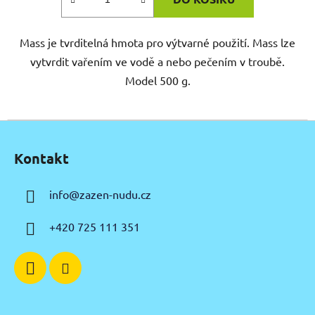
Mass je tvrditelná hmota pro výtvarné použití. Mass lze
vytvrdit vařením ve vodě a nebo pečením v troubě.
Model 500 g.
Z
á
Kontakt
p
a
info
@
zazen-nudu.cz
t
í
+420 725 111 351