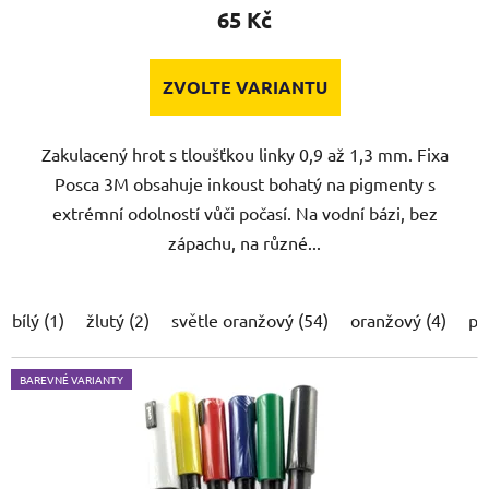
65 Kč
ZVOLTE VARIANTU
Zakulacený hrot s tloušťkou linky 0,9 až 1,3 mm. Fixa
Posca 3M obsahuje inkoust bohatý na pigmenty s
extrémní odolností vůči počasí. Na vodní bázi, bez
zápachu, na různé...
bílý (1)
žlutý (2)
světle oranžový (54)
oranžový (4)
po
BAREVNÉ VARIANTY