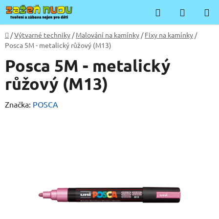
Přejít
Hledat
NÁKUP
na
KOŠÍK
obsah
Domů
/
Výtvarné techniky
/
Malování na kamínky
/
Fixy na kamínky
/
Posca 5M - metalický růžový (M13)
Posca 5M - metalický
růžový (M13)
Značka:
POSCA