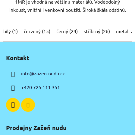
1MR je vhodná na většinu materiálů. Voděodolný
inkoust, vnitřní i venkovní použití. Široká škála odstínů.
bílý (1)
červený (15)
černý (24)
stříbrný (26)
metal. z
Z
á
Kontakt
p
a
info
@
zazen-nudu.cz
t
í
+420 725 111 351
Prodejny Zažeň nudu