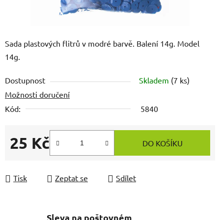
Sada plastových flitrů v modré barvě. Balení 14g. Model
14g.
Dostupnost
Skladem
(7 ks)
Možnosti doručení
Kód:
5840
25 Kč
DO KOŠÍKU
Měrná cena:
Tisk
Zeptat se
Sdílet
Sleva na poštovném