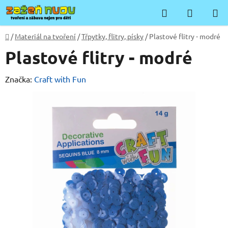
Přejít
Hledat
NÁKUP
na
KOŠÍK
obsah
Domů
/
Materiál na tvoření
/
Třpytky, flitry, písky
/
Plastové flitry - modré
Plastové flitry - modré
Značka:
Craft with Fun