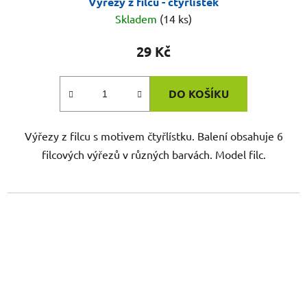
Výřezy z filcu - čtyřlístek
Skladem
(14 ks)
29 Kč
DO KOŠÍKU
Výřezy z filcu s motivem čtyřlístku. Balení obsahuje 6
filcových výřezů v různých barvách. Model filc.