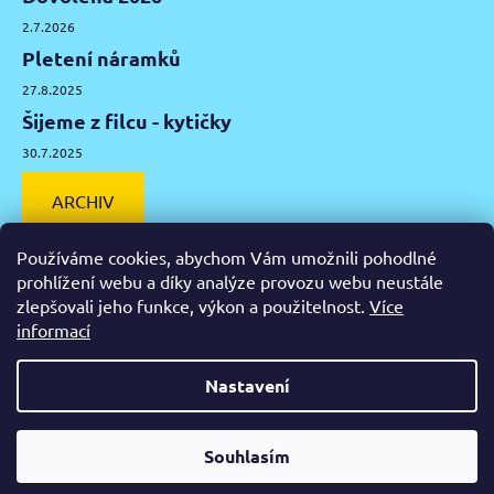
2.7.2026
Pletení náramků
27.8.2025
Šijeme z filcu - kytičky
30.7.2025
ARCHIV
Používáme cookies, abychom Vám umožnili pohodlné
prohlížení webu a díky analýze provozu webu neustále
zlepšovali jeho funkce, výkon a použitelnost.
Více
Facebook
Instagram
Pinterest
YouTube
informací
Výtvarné potřeby Olomouc
Keramická hlína Olomouc
Nastavení
Vytvořil Shoptet
Od čtvrtka 6.8. do úterý 11.8. máme mimořádně zavřeno.
Souhlasím
Copyright 2026
Zažeň nudu
. Všechna práva vyhrazena.
Nespěcháte? Využijte 10% slevu s kupónem "pockamsi10".
Upravit nastavení cookies