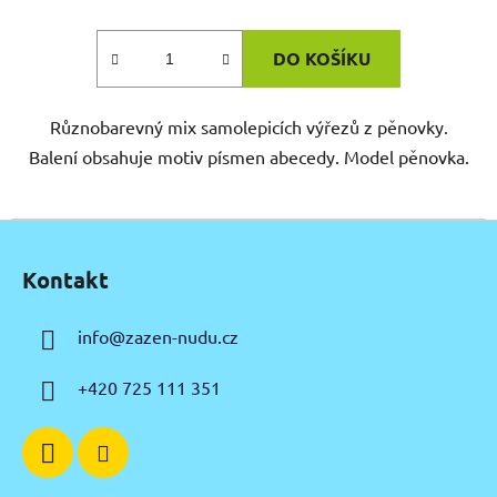
DO KOŠÍKU
Různobarevný mix samolepicích výřezů z pěnovky.
Balení obsahuje motiv písmen abecedy. Model pěnovka.
Z
á
Kontakt
p
a
info
@
zazen-nudu.cz
t
í
+420 725 111 351