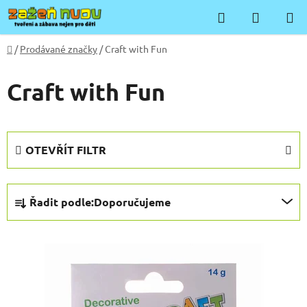
Přejít
Hledat
NÁKUP
na
KOŠÍK
obsah
Domů
/
Prodávané značky
/
Craft with Fun
Craft with Fun
OTEVŘÍT FILTR
Ř
Řadit podle:
Doporučujeme
a
z
V
e
ý
n
p
í
i
p