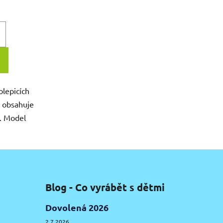
lepicích
í obsahuje
. Model
Blog - Co vyrábět s dětmi
Dovolená 2026
2.7.2026