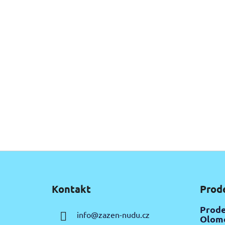
Z
á
Kontakt
Prod
p
a
Prode
info
@
zazen-nudu.cz
t
Olomo