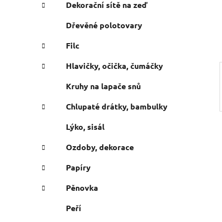
e
n
Dekorační sítě na zeď
í
Dřevěné polotovary
p
a
Filc
n
Hlavičky, očička, čumáčky
e
l
Kruhy na lapače snů
Chlupaté drátky, bambulky
Lýko, sisál
Ozdoby, dekorace
Papíry
Pěnovka
Peří