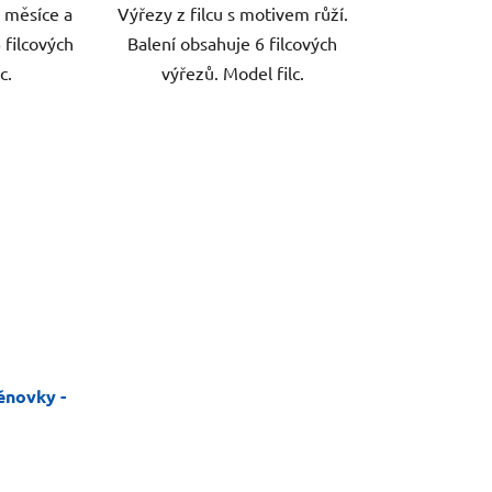
m měsíce a
Výřezy z filcu s motivem růží.
 filcových
Balení obsahuje 6 filcových
c.
výřezů. Model filc.
ěnovky -