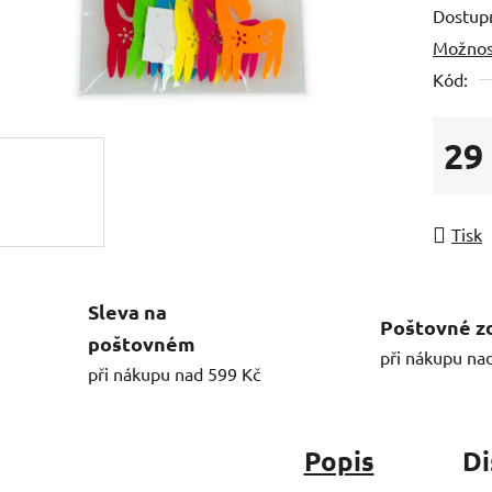
Dostup
Možnos
Kód:
29
Měrná
Tisk
Sleva na
Poštovné z
poštovném
při nákupu na
při nákupu nad 599 Kč
Popis
Di