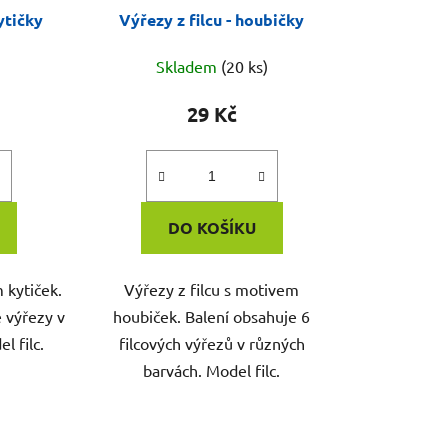
kytičky
Výřezy z filcu - houbičky
Skladem
(20 ks)
29 Kč
DO KOŠÍKU
 kytiček.
Výřezy z filcu s motivem
é výřezy v
houbiček. Balení obsahuje 6
l filc.
filcových výřezů v různých
barvách. Model filc.