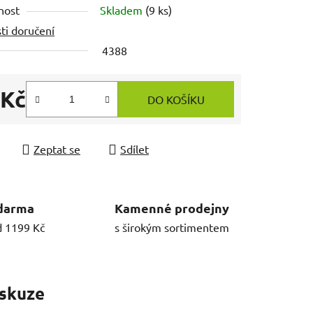
nost
Skladem
(9 ks)
ti doručení
4388
 Kč
DO KOŠÍKU
 cena:
Zeptat se
Sdílet
darma
Kamenné prodejny
d 1199 Kč
s širokým sortimentem
skuze