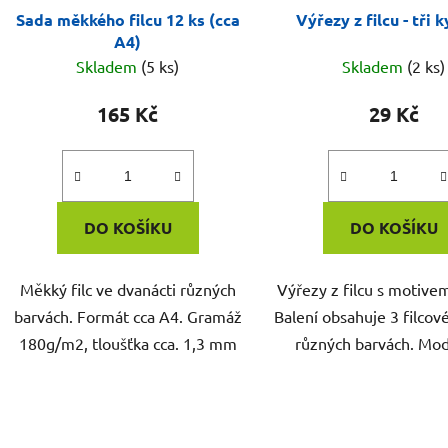
Sada měkkého filcu 12 ks (cca
Výřezy z filcu - tři 
A4)
Skladem
(5 ks)
Skladem
(2 ks)
165 Kč
29 Kč
DO KOŠÍKU
DO KOŠÍKU
Měkký filc ve dvanácti různých
Výřezy z filcu s motivem
barvách. Formát cca A4. Gramáž
Balení obsahuje 3 filcov
180g/m2, tloušťka cca. 1,3 mm
různých barvách. Mode