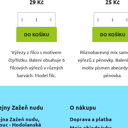
29 Kč
25 Kč
DO KOŠÍKU
DO KOŠÍKU
Výřezy z filcu s motivem
Různobarevný mix samo
čtyřlístku. Balení obsahuje 6
výřezů z pěnovky. Balen
filcových výřezů v různých
motiv písmen abecedy
barvách. Model filc.
pěnovka.
ejny Zažeň nudu
O nákupu
jna Zažeň nudu,
Doprava a platba
uc - Hodolanská
Moje objednávka