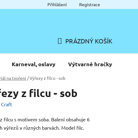
Přihlášení
Registrace
PRÁZDNÝ KOŠÍK
NÁKUPNÍ
KOŠÍK
Karneval, oslavy
Výtvarné hračky
iál na tvoření
/
Výřezy z filcu - sob
ezy z filcu - sob
:
Craft
z filcu s motivem soba. Balení obsahuje 6
ch výřezů v různých barvách. Model filc.