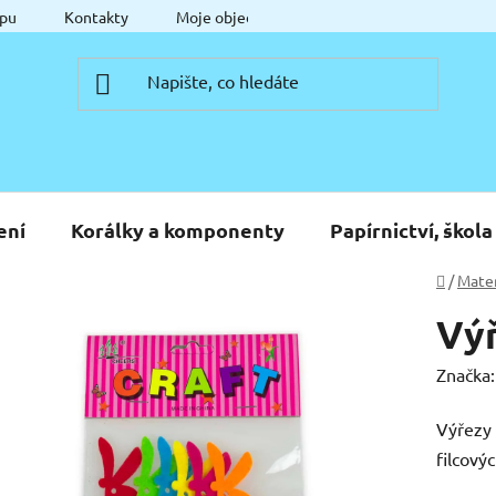
pu
Kontakty
Moje objednávka
ení
Korálky a komponenty
Papírnictví, škola
Domů
/
Mater
Výř
Značka
Výřezy 
filcový