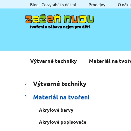
Přejít
Blog - Co vyrábět s dětmi
Prodejny
O náku
na
obsah
Výtvarné techniky
Materiál na tvoř
P
K
Přeskočit
Výtvarné techniky
a
o
kategorie
t
s
Materiál na tvoření
e
t
g
r
Akrylové barvy
o
a
r
Akrylové popisovače
i
n