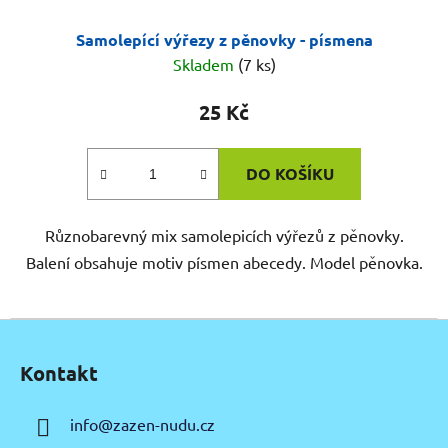
Samolepící výřezy z pěnovky - písmena
Skladem
(7 ks)
25 Kč
DO KOŠÍKU
Různobarevný mix samolepicích výřezů z pěnovky.
Balení obsahuje motiv písmen abecedy. Model pěnovka.
Z
á
Kontakt
p
a
info
@
zazen-nudu.cz
t