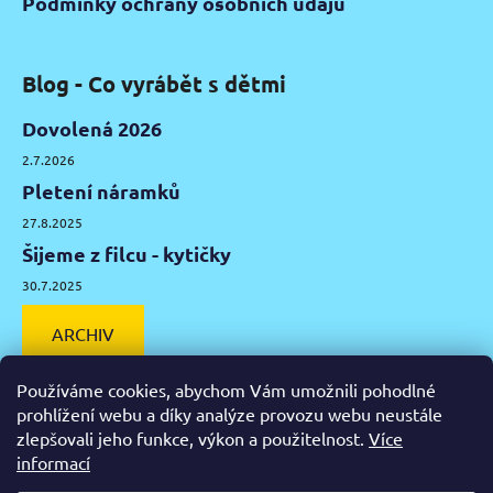
Podmínky ochrany osobních údajů
Blog - Co vyrábět s dětmi
Dovolená 2026
2.7.2026
Pletení náramků
27.8.2025
Šijeme z filcu - kytičky
30.7.2025
ARCHIV
Používáme cookies, abychom Vám umožnili pohodlné
prohlížení webu a díky analýze provozu webu neustále
zlepšovali jeho funkce, výkon a použitelnost.
Více
Facebook
Instagram
Pinterest
YouTube
informací
Výtvarné potřeby Olomouc
Keramická hlína Olomouc