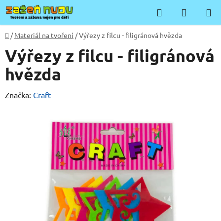
Přejít
Hledat
NÁKUP
na
KOŠÍK
obsah
Domů
/
Materiál na tvoření
/
Výřezy z filcu - filigránová hvězda
Výřezy z filcu - filigránová
hvězda
Značka:
Craft