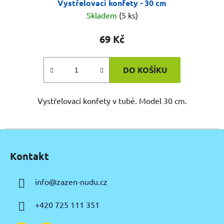
Vystřelovací konfety - 30 cm
Skladem
(5 ks)
69 Kč
DO KOŠÍKU
Vystřelovací konfety v tubě. Model 30 cm.
Z
á
Kontakt
p
a
info
@
zazen-nudu.cz
t
í
+420 725 111 351