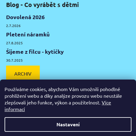
Blog - Co vyrábět s dětmi
Dovolená 2026
2.7.2026
Pletení náramků
27.8.2025
Šijeme z filcu - kytičky
30.7.2025
ARCHIV
Používáme cookies, abychom Vám umožnili pohodlné
prohlížení webu a díky analýze provozu webu neustále
zlepšovali jeho funkce, výkon a použitelnost.
Více
Facebook
Instagram
Pinterest
YouTube
informací
Výtvarné potřeby Olomouc
Keramická hlína Olomouc
Nastavení