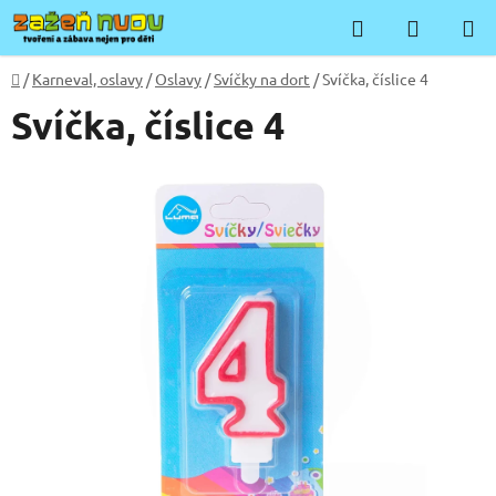
Přejít
Hledat
NÁKUP
na
KOŠÍK
obsah
Domů
/
Karneval, oslavy
/
Oslavy
/
Svíčky na dort
/
Svíčka, číslice 4
Svíčka, číslice 4