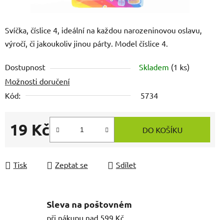
Svíčka, číslice 4, ideální na každou narozeninovou oslavu,
výročí, či jakoukoliv jinou párty. Model číslice 4.
Dostupnost
Skladem
(1 ks)
Možnosti doručení
Kód:
5734
19 Kč
DO KOŠÍKU
Měrná cena:
Tisk
Zeptat se
Sdílet
Sleva na poštovném
při nákupu nad 599 Kč