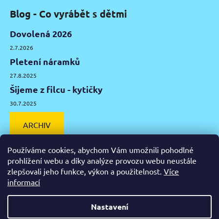
Blog - Co vyrábět s dětmi
Dovolená 2026
2.7.2026
Pletení náramků
27.8.2025
Šijeme z filcu - kytičky
30.7.2025
ARCHIV
Používáme cookies, abychom Vám umožnili pohodlné
prohlížení webu a díky analýze provozu webu neustále
zlepšovali jeho funkce, výkon a použitelnost.
Více
Facebook
Instagram
Pinterest
YouTube
informací
Výtvarné potřeby Olomouc
Keramická hlína Olomouc
Nastavení