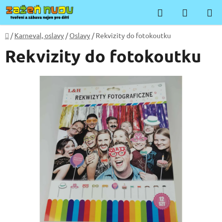
Přejít
Hledat
NÁKUP
na
KOŠÍK
obsah
Domů
/
Karneval, oslavy
/
Oslavy
/
Rekvizity do fotokoutku
Rekvizity do fotokoutku