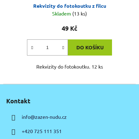
Rekvizity do fotokoutku z filcu
Skladem
(13 ks)
49 Kč
DO KOŠÍKU
Rekvizity do fotokoutku. 12 ks
Z
á
Kontakt
p
a
info
@
zazen-nudu.cz
t
í
+420 725 111 351