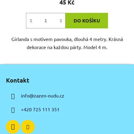
45 Kč
DO KOŠÍKU
Girlanda s motivem pavouka, dlouhá 4 metry. Krásná
dekorace na každou párty. Model 4 m.
Z
á
Kontakt
p
a
info
@
zazen-nudu.cz
t
í
+420 725 111 351