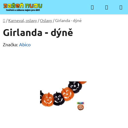
Přejít
Hledat
NÁKUP
na
KOŠÍK
obsah
Domů
/
Karneval, oslavy
/
Oslavy
/
Girlanda - dýně
Girlanda - dýně
Značka:
Abico