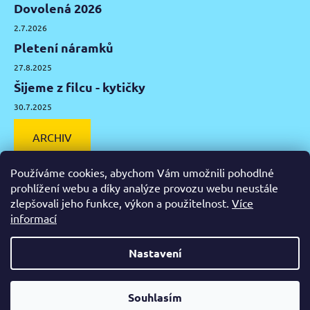
Dovolená 2026
2.7.2026
Pletení náramků
27.8.2025
Šijeme z filcu - kytičky
30.7.2025
ARCHIV
Používáme cookies, abychom Vám umožnili pohodlné
prohlížení webu a díky analýze provozu webu neustále
zlepšovali jeho funkce, výkon a použitelnost.
Více
Facebook
Instagram
Pinterest
YouTube
informací
Výtvarné potřeby Olomouc
Keramická hlína Olomouc
Nastavení
Vytvořil Shoptet
Od čtvrtka 6.8. do úterý 11.8. máme mimořádně zavřeno.
Souhlasím
Copyright 2026
Zažeň nudu
. Všechna práva vyhrazena.
Nespěcháte? Využijte 10% slevu s kupónem "pockamsi10".