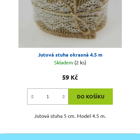
Jutová stuha okrasná 4.5 m
Skladem
(2 ks)
59 Kč
DO KOŠÍKU
Jutová stuha 5 cm. Model 4.5 m.
Z