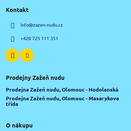
á
Kontakt
p
a
info
@
zazen-nudu.cz
t
í
+420 725 111 351
Prodejny Zažeň nudu
Prodejna Zažeň nudu, Olomouc - Hodolanská
Prodejna Zažeň nudu, Olomouc - Masarykova
třída
O nákupu