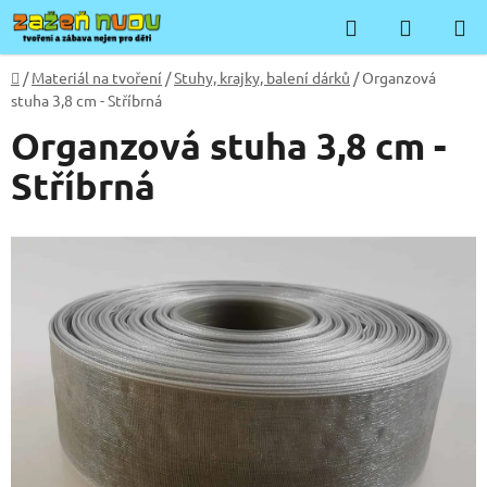
Přejít
Hledat
NÁKUP
na
KOŠÍK
obsah
Domů
/
Materiál na tvoření
/
Stuhy, krajky, balení dárků
/
Organzová
stuha 3,8 cm - Stříbrná
Organzová stuha 3,8 cm -
Stříbrná