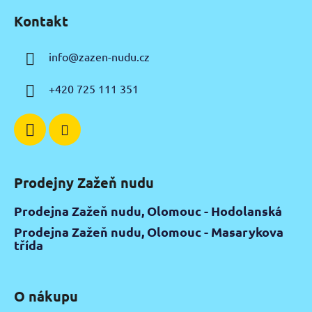
á
Kontakt
p
a
info
@
zazen-nudu.cz
t
í
+420 725 111 351
Prodejny Zažeň nudu
Prodejna Zažeň nudu, Olomouc - Hodolanská
Prodejna Zažeň nudu, Olomouc - Masarykova
třída
O nákupu