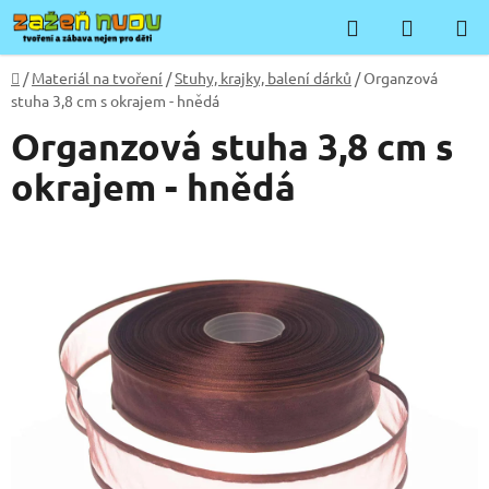
Přejít
Hledat
NÁKUP
na
KOŠÍK
obsah
Domů
/
Materiál na tvoření
/
Stuhy, krajky, balení dárků
/
Organzová
stuha 3,8 cm s okrajem - hnědá
Organzová stuha 3,8 cm s
okrajem - hnědá