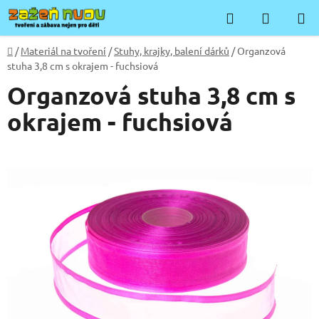
Přejít
Hledat
NÁKUP
na
KOŠÍK
obsah
Domů
/
Materiál na tvoření
/
Stuhy, krajky, balení dárků
/
Organzová
stuha 3,8 cm s okrajem - fuchsiová
Organzová stuha 3,8 cm s
okrajem - fuchsiová