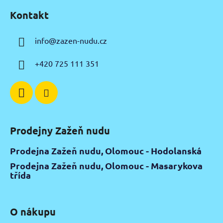
á
Kontakt
p
a
info
@
zazen-nudu.cz
t
í
+420 725 111 351
Prodejny Zažeň nudu
Prodejna Zažeň nudu, Olomouc - Hodolanská
Prodejna Zažeň nudu, Olomouc - Masarykova
třída
O nákupu