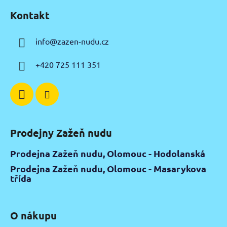
á
Kontakt
p
a
info
@
zazen-nudu.cz
t
í
+420 725 111 351
Prodejny Zažeň nudu
Prodejna Zažeň nudu, Olomouc - Hodolanská
Prodejna Zažeň nudu, Olomouc - Masarykova
třída
O nákupu