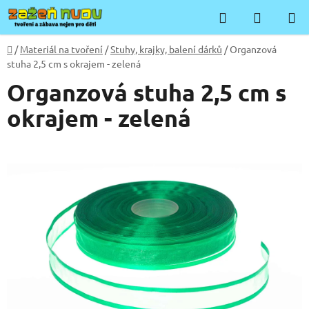
Přejít
Hledat
NÁKUP
na
KOŠÍK
obsah
Domů
/
Materiál na tvoření
/
Stuhy, krajky, balení dárků
/
Organzová
stuha 2,5 cm s okrajem - zelená
Organzová stuha 2,5 cm s
okrajem - zelená