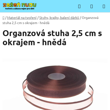
Přejít
Hledat
NÁKUP
na
KOŠÍK
obsah
Domů
/
Materiál na tvoření
/
Stuhy, krajky, balení dárků
/
Organzová
stuha 2,5 cm s okrajem - hnědá
Organzová stuha 2,5 cm s
okrajem - hnědá