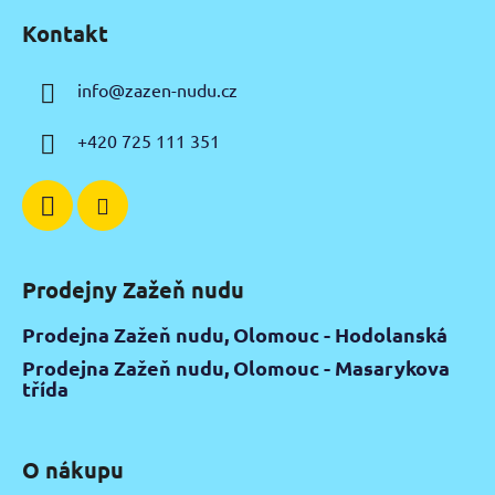
á
Kontakt
p
a
info
@
zazen-nudu.cz
t
í
+420 725 111 351
Prodejny Zažeň nudu
Prodejna Zažeň nudu, Olomouc - Hodolanská
Prodejna Zažeň nudu, Olomouc - Masarykova
třída
O nákupu