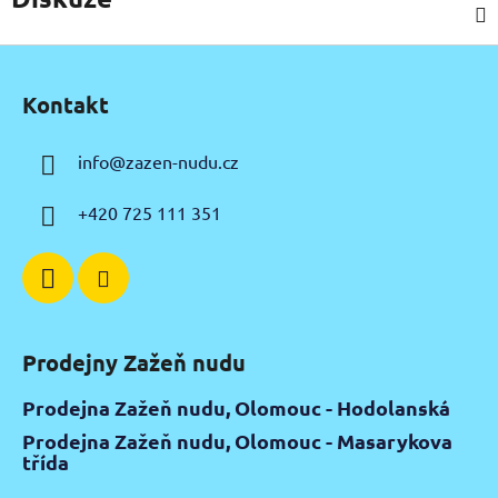
Z
á
Kontakt
p
a
info
@
zazen-nudu.cz
t
í
+420 725 111 351
Prodejny Zažeň nudu
Prodejna Zažeň nudu, Olomouc - Hodolanská
Prodejna Zažeň nudu, Olomouc - Masarykova
třída