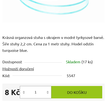
Krásná organzová stuha s okrajem v modré tyrkysové barvě.
Šíře stuhy 2,2 cm. Cena za 1 metr stuhy. Model odstín
turquoise blue.
Dostupnost
Skladem
(17 ks)
Možnosti doručení
Kód:
5547
8 Kč
DO KOŠÍKU
Měrná cena: