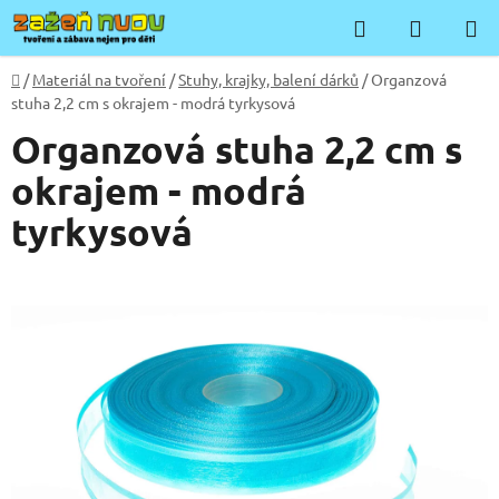
Přejít
Hledat
NÁKUP
na
KOŠÍK
obsah
Domů
/
Materiál na tvoření
/
Stuhy, krajky, balení dárků
/
Organzová
stuha 2,2 cm s okrajem - modrá tyrkysová
Organzová stuha 2,2 cm s
okrajem - modrá
tyrkysová