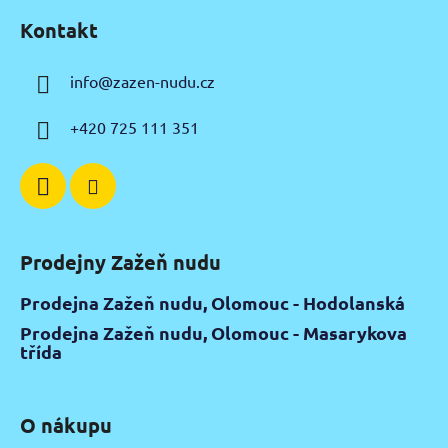
á
Kontakt
p
a
info
@
zazen-nudu.cz
t
í
+420 725 111 351
Prodejny Zažeň nudu
Prodejna Zažeň nudu, Olomouc - Hodolanská
Prodejna Zažeň nudu, Olomouc - Masarykova
třída
O nákupu