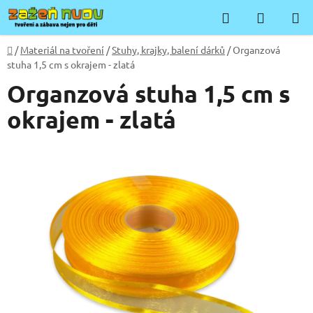
Přejít
Hledat
NÁKUP
na
KOŠÍK
obsah
Domů
/
Materiál na tvoření
/
Stuhy, krajky, balení dárků
/
Organzová
stuha 1,5 cm s okrajem - zlatá
Organzová stuha 1,5 cm s
okrajem - zlatá