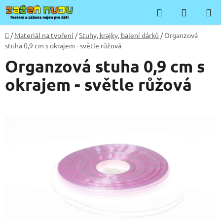
Přejít
Hledat
NÁKUP
na
KOŠÍK
obsah
Domů
/
Materiál na tvoření
/
Stuhy, krajky, balení dárků
/
Organzová
stuha 0,9 cm s okrajem - světle růžová
Organzová stuha 0,9 cm s
okrajem - světle růžová