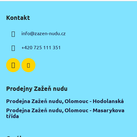
Z
á
Kontakt
p
a
info
@
zazen-nudu.cz
t
í
+420 725 111 351
Prodejny Zažeň nudu
Prodejna Zažeň nudu, Olomouc - Hodolanská
Prodejna Zažeň nudu, Olomouc - Masarykova
třída