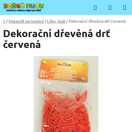
Přejít
Hledat
NÁKUP
na
KOŠÍK
obsah
Domů
/
Materiál na tvoření
/
Lýko, sisál
/
Dekorační dřevěná drť červená
Dekorační dřevěná drť
červená