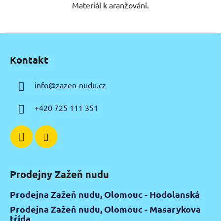
Materiál k aranžování.
Z
á
Kontakt
p
a
info
@
zazen-nudu.cz
t
í
+420 725 111 351
Prodejny Zažeň nudu
Prodejna Zažeň nudu, Olomouc - Hodolanská
Prodejna Zažeň nudu, Olomouc - Masarykova
třída