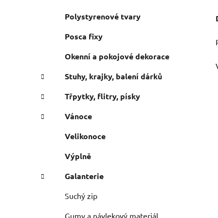
Polystyrenové tvary
Posca fixy
Okenní a pokojové dekorace
Stuhy, krajky, balení dárků
Třpytky, flitry, písky
Vánoce
Velikonoce
Výplně
Galanterie
Suchý zip
Gumy a návlekový materiál