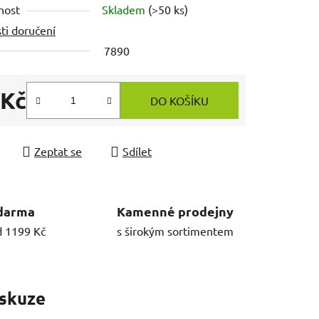
nost
Skladem
(>50 ks)
ti doručení
7890
 Kč
DO KOŠÍKU
 cena:
Zeptat se
Sdílet
darma
Kamenné prodejny
d 1199 Kč
s širokým sortimentem
skuze