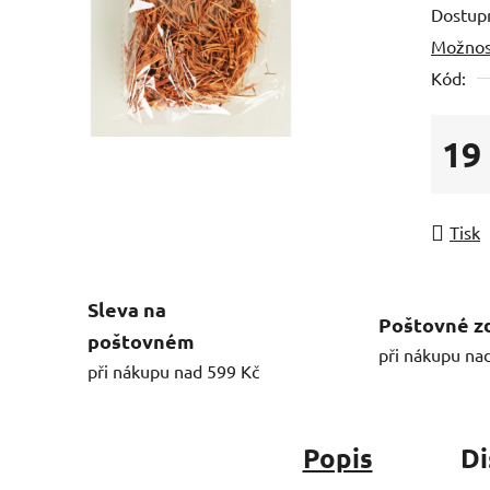
Dostup
Možnos
Kód:
19
Měrná
Tisk
Sleva na
Poštovné z
poštovném
při nákupu na
při nákupu nad 599 Kč
Popis
Di