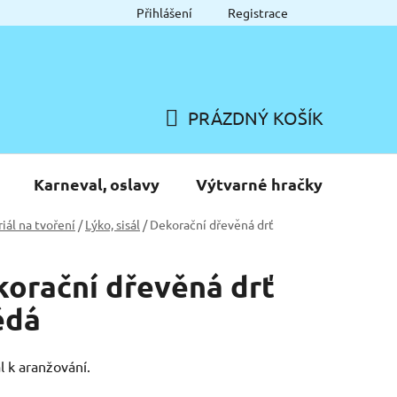
Přihlášení
Registrace
PRÁZDNÝ KOŠÍK
NÁKUPNÍ
KOŠÍK
Karneval, oslavy
Výtvarné hračky
iál na tvoření
/
Lýko, sisál
/
Dekorační dřevěná drť
orační dřevěná drť
ědá
l k aranžování.