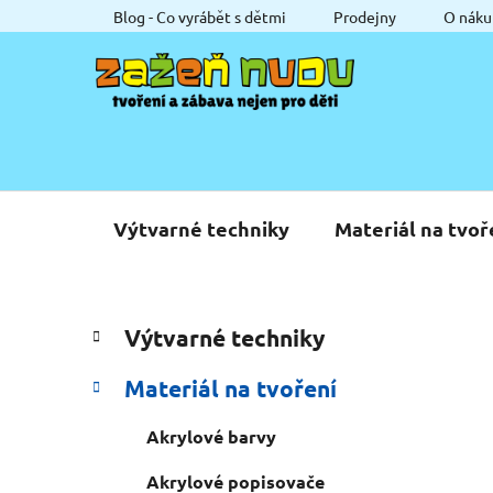
Přejít
Blog - Co vyrábět s dětmi
Prodejny
O náku
na
obsah
Výtvarné techniky
Materiál na tvoř
P
K
Přeskočit
Výtvarné techniky
a
o
kategorie
t
s
Materiál na tvoření
e
t
g
r
Akrylové barvy
o
a
r
Akrylové popisovače
i