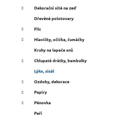
n
e
n
Dekorační sítě na zeď
í
Dřevěné polotovary
p
a
Filc
n
Hlavičky, očička, čumáčky
e
l
Kruhy na lapače snů
Chlupaté drátky, bambulky
Lýko, sisál
Ozdoby, dekorace
Papíry
Pěnovka
Peří