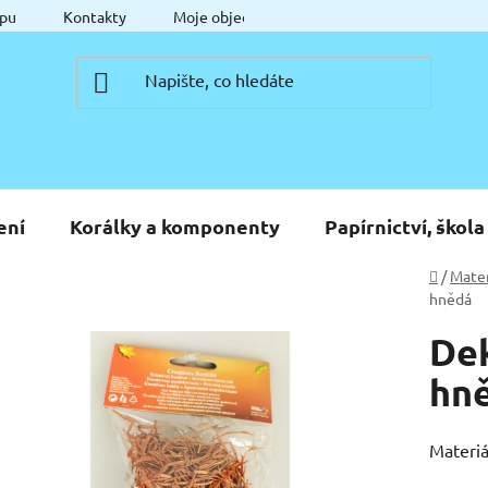
pu
Kontakty
Moje objednávka
ení
Korálky a komponenty
Papírnictví, škola
Domů
/
Mater
hnědá
Dek
hn
Materiá