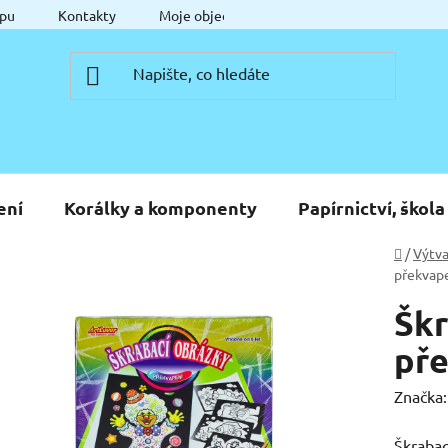
pu
Kontakty
Moje objednávka
ení
Korálky a komponenty
Papírnictví, škola
Domů
/
Výtva
překvap
Škr
př
Značka
Škrabac