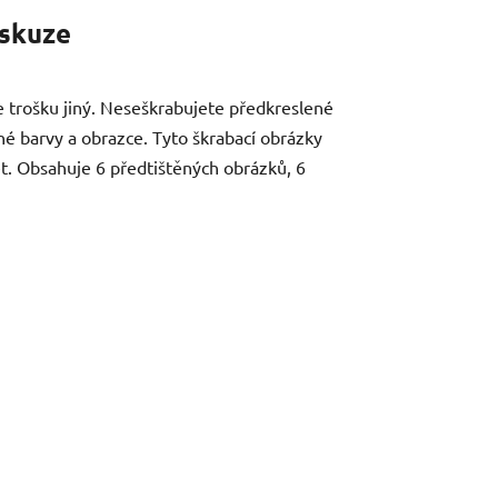
skuze
e trošku jiný. Neseškrabujete předkreslené
zné barvy a obrazce. Tyto škrabací obrázky
 let. Obsahuje 6 předtištěných obrázků, 6