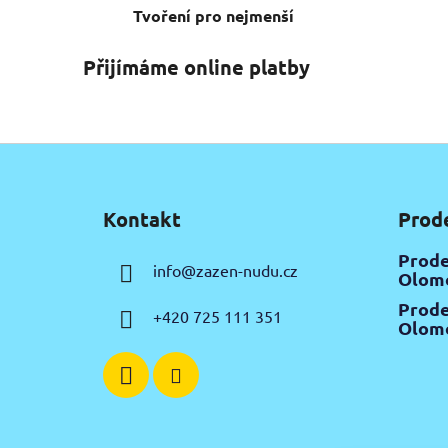
Tvoření pro nejmenší
Přijímáme online platby
Z
á
Kontakt
Prod
p
a
Prode
info
@
zazen-nudu.cz
t
Olomo
í
Prode
+420 725 111 351
Olomo