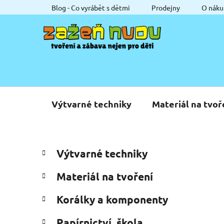
Přejít
Blog - Co vyrábět s dětmi
Prodejny
O náku
na
obsah
Výtvarné techniky
Materiál na tvoř
P
K
Přeskočit
Výtvarné techniky
a
o
kategorie
t
s
Materiál na tvoření
e
t
g
r
Korálky a komponenty
o
a
r
Papírnictví, škola
i