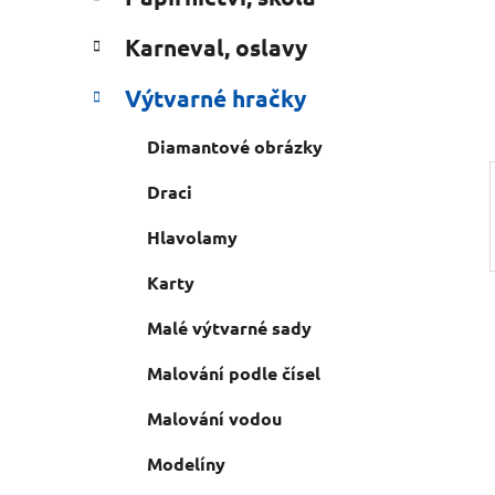
n
e
n
Karneval, oslavy
í
p
Výtvarné hračky
a
n
Diamantové obrázky
e
Draci
l
Hlavolamy
Karty
Malé výtvarné sady
Malování podle čísel
Malování vodou
Modelíny