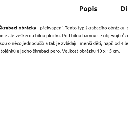
Popis
Di
Škrabací obrázky
- překvapení. Tento typ škrabacího obrázku j
linie ale veškerou bílou plochu. Pod bílou barvou se objevují rů
jsou o něco jednodušší a tak je zvládají i menší děti, např. od 4
stojánků a jedno škrabací pero. Velikost obrázku 10 x 15 cm.