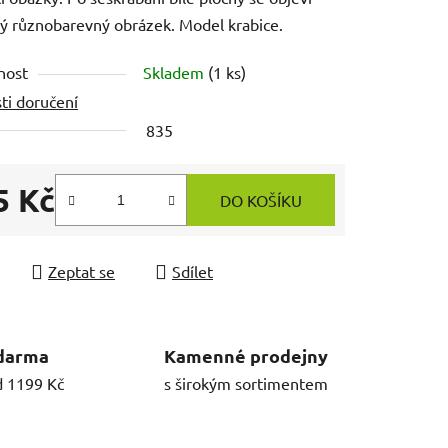
ý různobarevný obrázek. Model krabice.
nost
Skladem
(1 ks)
ti doručení
835
5 Kč
DO KOŠÍKU
 cena:
Zeptat se
Sdílet
darma
Kamenné prodejny
d 1199 Kč
s širokým sortimentem