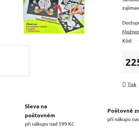
zajímav
Dostup
Možnos
Kód:
22
Měrná
Tisk
Sleva na
Poštovné z
poštovném
při nákupu na
při nákupu nad 599 Kč