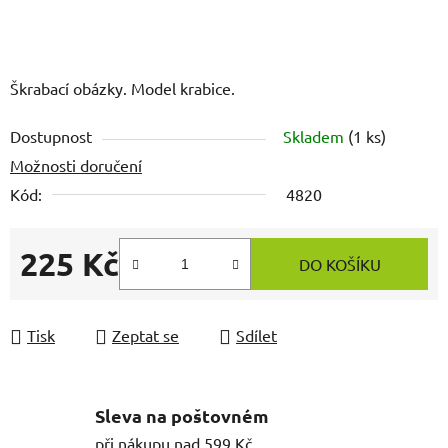
Škrabací obázky. Model krabice.
Dostupnost
Skladem
(1 ks)
Možnosti doručení
Kód:
4820
225 Kč
DO KOŠÍKU
Měrná cena:
Tisk
Zeptat se
Sdílet
Sleva na poštovném
při nákupu nad 599 Kč