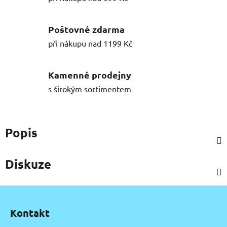
Poštovné zdarma
při nákupu nad 1199 Kč
Kamenné prodejny
s širokým sortimentem
Popis
Diskuze
Z
á
Kontakt
p