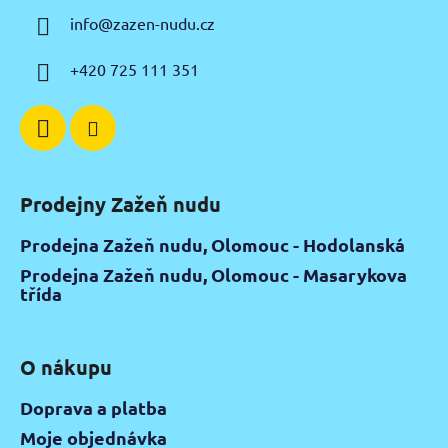
a
info
@
zazen-nudu.cz
t
í
+420 725 111 351
Prodejny Zažeň nudu
Prodejna Zažeň nudu, Olomouc - Hodolanská
Prodejna Zažeň nudu, Olomouc - Masarykova
třída
O nákupu
Doprava a platba
Moje objednávka