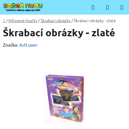
Přejít
Hledat
NÁKUP
na
KOŠÍK
obsah
Domů
/
Výtvarné hračky
/
Škrabací obrázky
/
Škrabací obrázky - zlaté
Škrabací obrázky - zlaté
Značka:
ArtLover