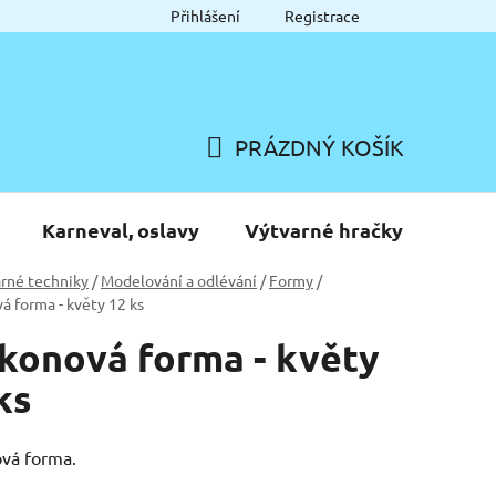
Přihlášení
Registrace
PRÁZDNÝ KOŠÍK
NÁKUPNÍ
KOŠÍK
Karneval, oslavy
Výtvarné hračky
rné techniky
/
Modelování a odlévání
/
Formy
/
vá forma - květy 12 ks
ikonová forma - květy
ks
ová forma.