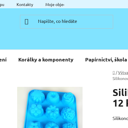
pu
Kontakty
Moje objednávka
ení
Korálky a komponenty
Papírnictví, škola
Domů
/
Výtva
Silikono
Sil
12 
Silikon