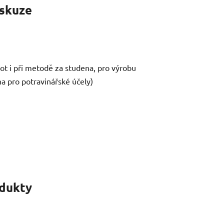
skuze
t i při metodě za studena, pro výrobu
a pro potravinářské účely)
odukty