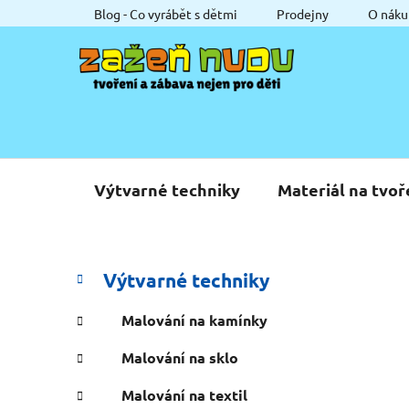
Přejít
Blog - Co vyrábět s dětmi
Prodejny
O náku
na
obsah
Výtvarné techniky
Materiál na tvoř
P
K
Přeskočit
Výtvarné techniky
a
o
kategorie
t
s
Malování na kamínky
e
t
g
Malování na sklo
r
o
a
r
Malování na textil
i