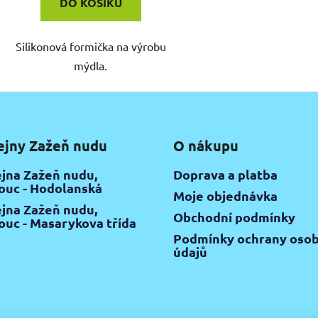
DO KOŠÍKU
Silikonová formička na výrobu
mýdla.
ejny Zažeň nudu
O nákupu
jna Zažeň nudu,
Doprava a platba
uc - Hodolanská
Moje objednávka
jna Zažeň nudu,
Obchodní podmínky
uc - Masarykova třída
Podmínky ochrany osob
údajů