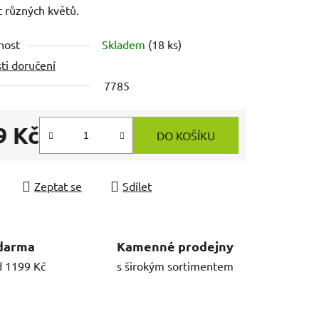
 různých květů.
nost
Skladem
(18 ks)
ti doručení
7785
9 Kč
DO KOŠÍKU
 cena:
Zeptat se
Sdílet
darma
Kamenné prodejny
d 1199 Kč
s širokým sortimentem