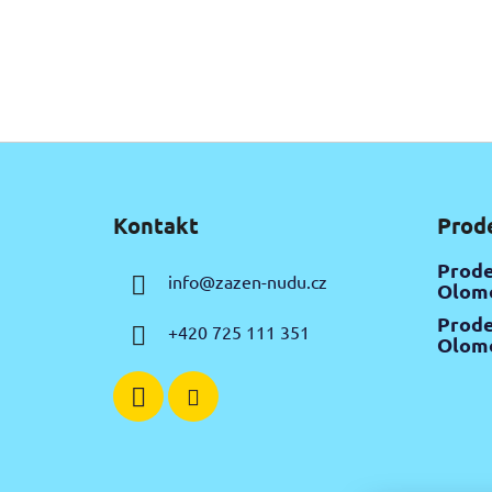
Z
á
Kontakt
Prod
p
a
Prode
info
@
zazen-nudu.cz
t
Olomo
í
Prode
+420 725 111 351
Olomo