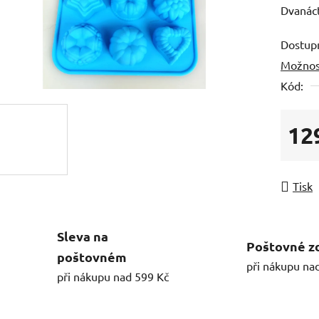
Dvanáct
Dostup
Možnos
Kód:
12
Měrná
Tisk
Sleva na
Poštovné z
poštovném
při nákupu na
při nákupu nad 599 Kč