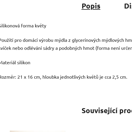
Popis
Di
Silikonová forma květy
Použití pro domácí výrobu mýdla z glycerínových mýdlových hmo
svíček nebo odlévání sádry a podobných hmot (forma není určen
Materiál silikon
Rozměr: 21 x 16 cm, hloubka jednotlivých květů je cca 2,5 cm.
Související pr