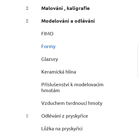
n
e
n
Malování , kaligrafie
í
Modelování a odlévání
p
a
FIMO
n
Formy
e
l
Glazury
Keramická hlína
Příslušenství k modelovacím
hmotám
Vzduchem tvrdnoucí hmoty
Odlévání z pryskyřice
Lůžka na pryskyřici