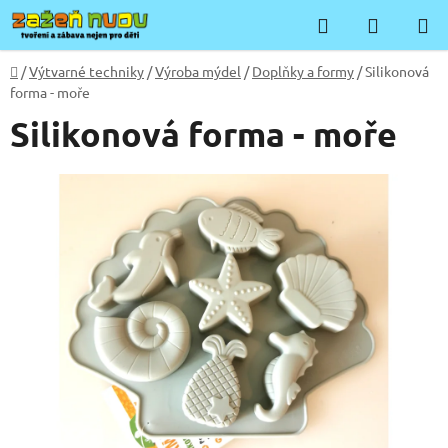
Přejít
Hledat
NÁKUP
na
KOŠÍK
obsah
Domů
/
Výtvarné techniky
/
Výroba mýdel
/
Doplňky a formy
/
Silikonová
forma - moře
Silikonová forma - moře