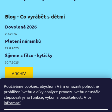
Blog - Co vyrábět s dětmi
Dovolená 2026
2.7.2026
Pletení náramků
27.8.2025
Šijeme z filcu - kytičky
30.7.2025
ARCHIV
Používáme cookies, abychom Vám umožnili pohodlné
prohlížení webu a díky analýze provozu webu neustále
zlepšovali jeho funkce, výkon a použitelnost.
Více
Facebook
Instagram
Pinterest
YouTube
informací
Výtvarné potřeby Olomouc
Keramická hlína Olomouc