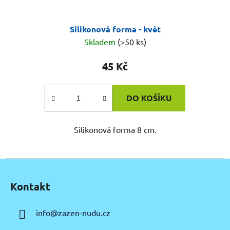
Silikonová forma - květ
Skladem
(>50 ks)
45 Kč
DO KOŠÍKU
Silikonová forma 8 cm.
Z
á
Kontakt
p
a
info
@
zazen-nudu.cz
t