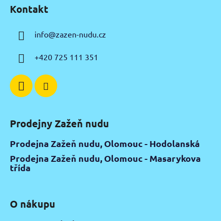
á
Kontakt
p
a
info
@
zazen-nudu.cz
t
í
+420 725 111 351
Prodejny Zažeň nudu
Prodejna Zažeň nudu, Olomouc - Hodolanská
Prodejna Zažeň nudu, Olomouc - Masarykova
třída
O nákupu