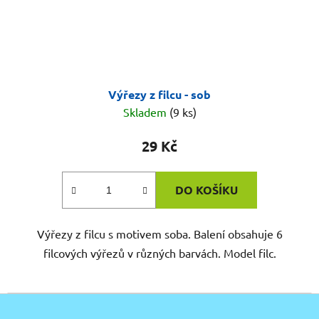
Výřezy z filcu - sob
Skladem
(9 ks)
29 Kč
DO KOŠÍKU
Výřezy z filcu s motivem soba. Balení obsahuje 6
filcových výřezů v různých barvách. Model filc.
Z