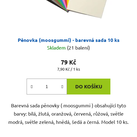
Pěnovka (moosgummi) - barevná sada 10 ks
Skladem
(21 balení)
79 Kč
Měrná
7,90 Kč / 1 ks
cena:
DO KOŠÍKU
Barevná sada pěnovky ( moosgummi ) obsahující tyto
barvy: bílá, žlutá, oranžová, červená, růžová, světle
modrá, světle zelená, hnědá, šedá a černá. Model 10 ks.