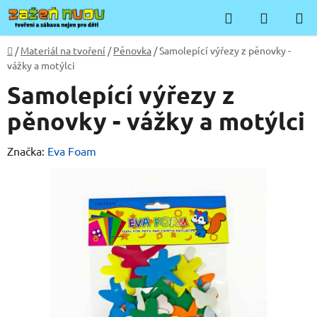
Přejít
Hledat
NÁKUP
na
KOŠÍK
obsah
Domů
/
Materiál na tvoření
/
Pěnovka
/
Samolepící výřezy z pěnovky -
vážky a motýlci
Samolepící výřezy z
pěnovky - vážky a motýlci
Značka:
Eva Foam