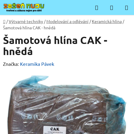
Přejít
Hledat
NÁKUP
na
KOŠÍK
obsah
Domů
/
Výtvarné techniky
/
Modelování a odlévání
/
Keramická hlína
/
Šamotová hlína CAK - hnědá
Šamotová hlína CAK -
hnědá
Značka:
Keramika Pávek