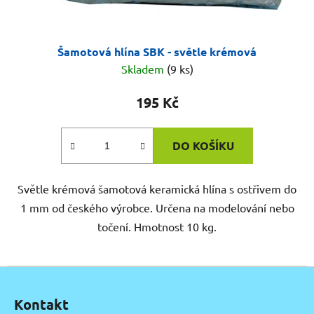
Šamotová hlína SBK - světle krémová
Skladem
(9 ks)
195 Kč
DO KOŠÍKU
Světle krémová šamotová keramická hlína s ostřivem do
1 mm od českého výrobce. Určena na modelování nebo
točení. Hmotnost 10 kg.
Z
á
Kontakt
p