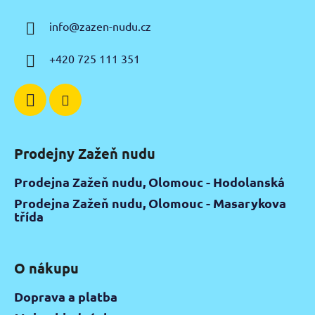
a
info
@
zazen-nudu.cz
t
í
+420 725 111 351
Prodejny Zažeň nudu
Prodejna Zažeň nudu, Olomouc - Hodolanská
Prodejna Zažeň nudu, Olomouc - Masarykova
třída
O nákupu
Doprava a platba