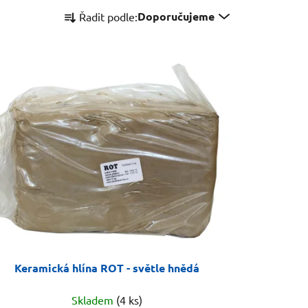
Ř
Doporučujeme
Řadit podle:
a
z
e
n
í
p
r
o
d
u
k
t
ů
Keramická hlína ROT - světle hnědá
Skladem
(4 ks)