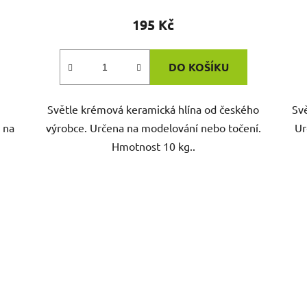
195 Kč
DO KOŠÍKU
Světle krémová keramická hlína od českého
Svě
 na
výrobce. Určena na modelování nebo točení.
Ur
Hmotnost 10 kg..