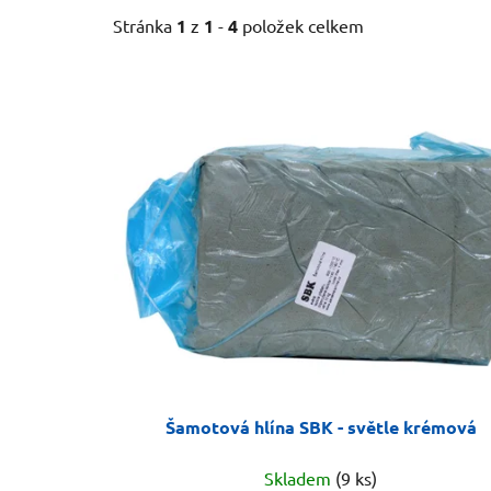
Stránka
1
z
1
-
4
položek celkem
V
ý
p
i
s
p
r
o
d
u
k
t
Šamotová hlína SBK - světle krémová
ů
Skladem
(9 ks)