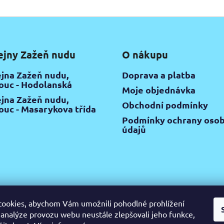
O
v
l
á
d
ejny Zažeň nudu
O nákupu
a
c
jna Zažeň nudu,
Doprava a platba
í
uc - Hodolanská
Moje objednávka
p
jna Zažeň nudu,
r
Obchodní podmínky
uc - Masarykova třída
v
Podmínky ochrany osob
k
údajů
y
v
ý
p
i
s
u
ookies, abychom Vám umožnili pohodlné prohlížení
 analýze provozu webu neustále zlepšovali jeho funkce,