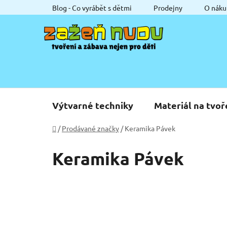
Přejít
Blog - Co vyrábět s dětmi
Prodejny
O náku
na
obsah
Výtvarné techniky
Materiál na tvoř
Domů
/
Prodávané značky
/
Keramika Pávek
Keramika Pávek