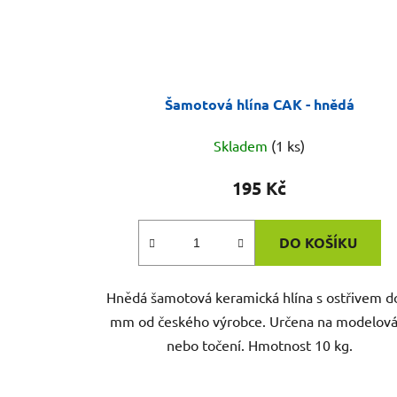
Šamotová hlína CAK - hnědá
Skladem
(1 ks)
195 Kč
DO KOŠÍKU
Hnědá šamotová keramická hlína s ostřivem d
mm od českého výrobce. Určena na modelová
nebo točení. Hmotnost 10 kg.