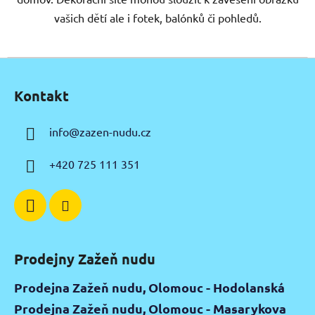
vašich dětí ale i fotek, balónků či pohledů.
Z
á
Kontakt
p
a
info
@
zazen-nudu.cz
t
í
+420 725 111 351
Prodejny Zažeň nudu
Prodejna Zažeň nudu, Olomouc - Hodolanská
Prodejna Zažeň nudu, Olomouc - Masarykova