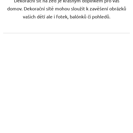
Dekorační síť na zeď je krásným doplňkem pro váš
domov. Dekorační sítě mohou sloužit k zavěšení obrázků
vašich dětí ale i fotek, balónků či pohledů.