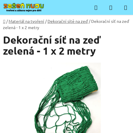
Přejít
Hledat
NÁKUP
na
KOŠÍK
obsah
Domů
/
Materiál na tvoření
/
Dekorační sítě na zeď
/
Dekorační síť na zeď
zelená - 1 x 2 metry
Dekorační síť na zeď
zelená - 1 x 2 metry