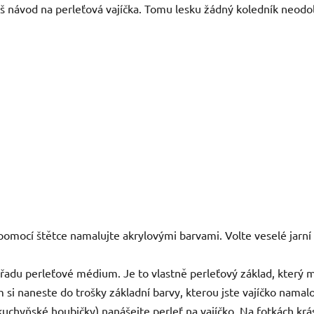
áš návod na perleťová vajíčka. Tomu lesku žádný koledník neodol
 pomocí štětce namalujte akrylovými barvami. Volte veselé jarní 
 řadu perleťové médium. Je to vlastně perleťový základ, který 
 si naneste do trošky základní barvy, kterou jste vajíčko namal
uchyňské houbičky) nanášejte perleť na vajíčko. Na fotkách krásn