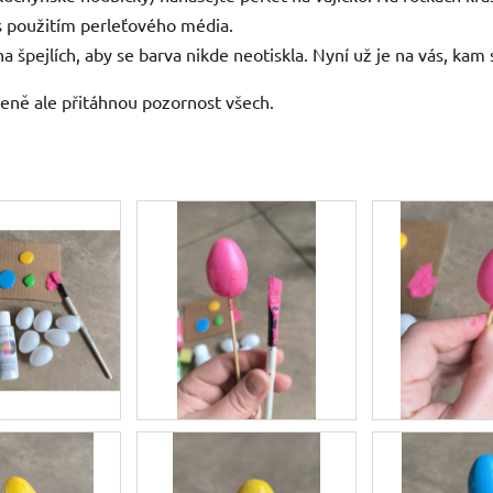
s použitím perleťového média.
 špejlích, aby se barva nikde neotiskla. Nyní už je na vás, kam s
učeně ale přitáhnou pozornost všech.