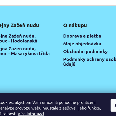
ejny Zažeň nudu
O nákupu
jna Zažeň nudu,
Doprava a platba
uc - Hodolanská
Moje objednávka
jna Zažeň nudu,
Obchodní podmínky
uc - Masarykova třída
Podmínky ochrany osob
údajů
ookies, abychom Vám umožnili pohodlné prohlížení
 analýze provozu webu neustále zlepšovali jeho funkce,
gram
Pinterest
YouTube
Výtvarné potřeby Olomouc
Keramic
žitelnost.
Více informací