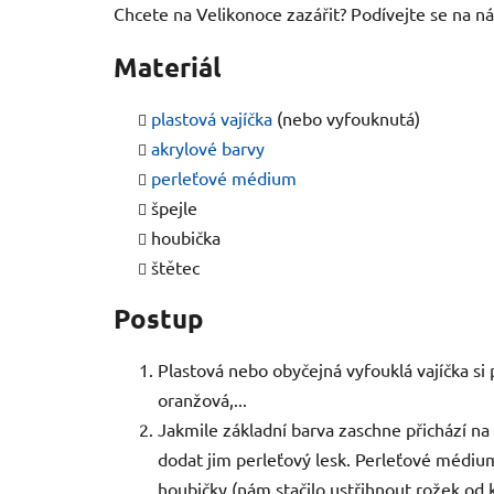
Chcete na Velikonoce zazářit? Podívejte se na n
Materiál
plastová vajíčka
(nebo vyfouknutá)
akrylové barvy
perleťové médium
špejle
houbička
štětec
Postup
Plastová nebo obyčejná vyfouklá vajíčka si
oranžová,...
Jakmile základní barva zaschne přichází na
dodat jim perleťový lesk. Perleťové médium
houbičky (nám stačilo ustřihnout rožek od k