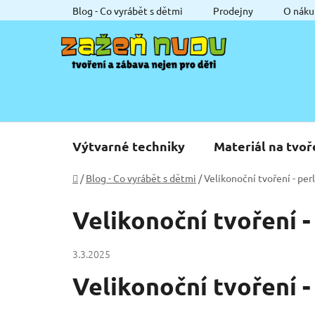
Přejít
Blog - Co vyrábět s dětmi
Prodejny
O náku
na
obsah
Výtvarné techniky
Materiál na tvoř
Domů
/
Blog - Co vyrábět s dětmi
/
Velikonoční tvoření - per
Velikonoční tvoření -
3.3.2025
Velikonoční tvoření -