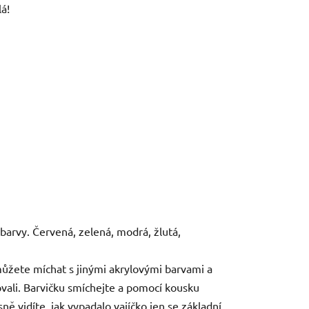
á!
barvy. Červená, zelená, modrá, žlutá,
můžete míchat s jinými akrylovými barvami a
ovali. Barvičku smíchejte a pomocí kousku
ě vidíte, jak vypadalo vajíčko jen se základní