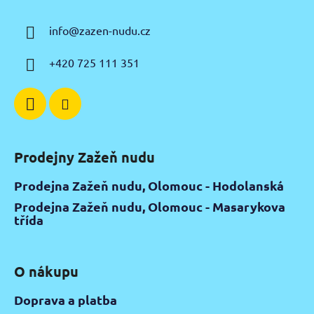
p
a
info
@
zazen-nudu.cz
t
í
+420 725 111 351
Prodejny Zažeň nudu
Prodejna Zažeň nudu, Olomouc - Hodolanská
Prodejna Zažeň nudu, Olomouc - Masarykova
třída
O nákupu
Doprava a platba