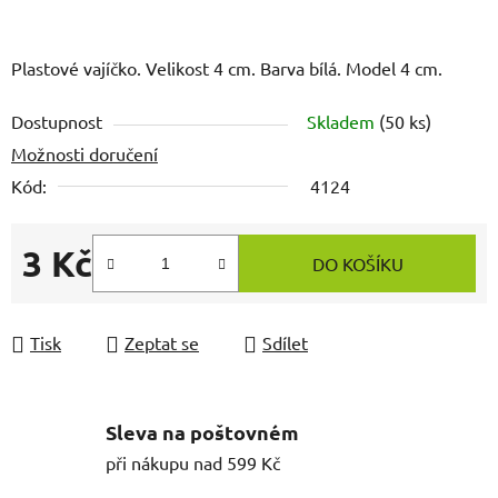
Plastové vajíčko. Velikost 4 cm. Barva bílá. Model 4 cm.
Dostupnost
Skladem
(50 ks)
Možnosti doručení
Kód:
4124
3 Kč
DO KOŠÍKU
Měrná cena:
Tisk
Zeptat se
Sdílet
Sleva na poštovném
při nákupu nad 599 Kč