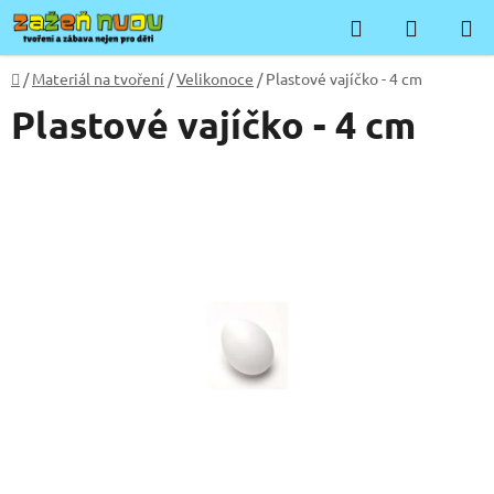
Přejít
Hledat
NÁKUP
na
KOŠÍK
obsah
Domů
/
Materiál na tvoření
/
Velikonoce
/
Plastové vajíčko - 4 cm
Plastové vajíčko - 4 cm