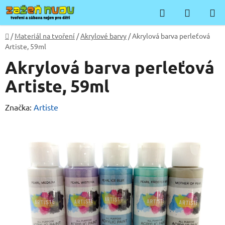
Přejít
Hledat
NÁKUP
na
KOŠÍK
obsah
Domů
/
Materiál na tvoření
/
Akrylové barvy
/
Akrylová barva perleťová
Artiste, 59ml
Akrylová barva perleťová
Artiste, 59ml
Značka:
Artiste