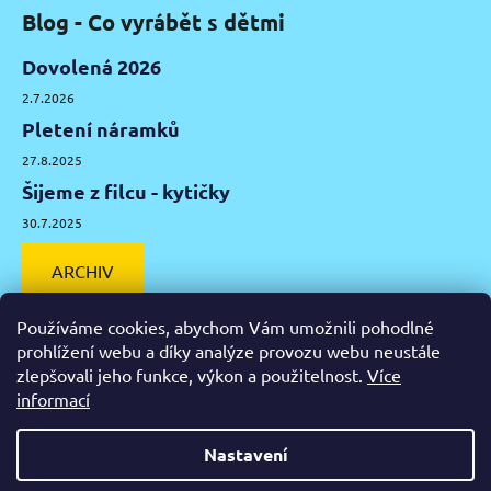
Blog - Co vyrábět s dětmi
Dovolená 2026
2.7.2026
Pletení náramků
27.8.2025
Šijeme z filcu - kytičky
30.7.2025
ARCHIV
Používáme cookies, abychom Vám umožnili pohodlné
prohlížení webu a díky analýze provozu webu neustále
zlepšovali jeho funkce, výkon a použitelnost.
Více
Facebook
Instagram
Pinterest
YouTube
informací
Výtvarné potřeby Olomouc
Keramická hlína Olomouc
Nastavení