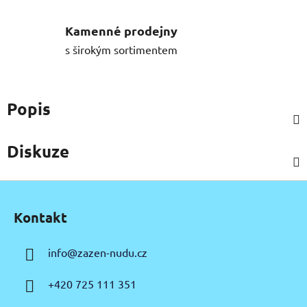
Kamenné prodejny
s širokým sortimentem
Popis
Diskuze
Z
á
Kontakt
p
a
info
@
zazen-nudu.cz
t
í
+420 725 111 351