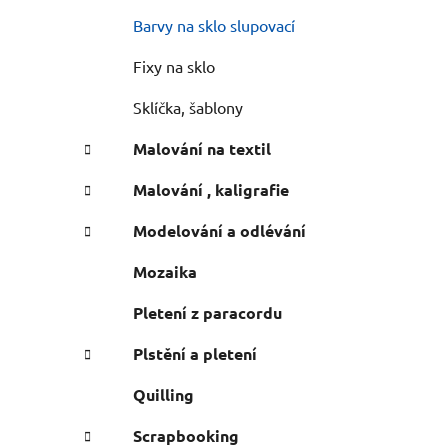
n
e
n
Barvy na sklo slupovací
í
Fixy na sklo
p
a
Sklíčka, šablony
n
Malování na textil
e
l
Malování , kaligrafie
Modelování a odlévání
Mozaika
Pletení z paracordu
Plstění a pletení
Quilling
Scrapbooking