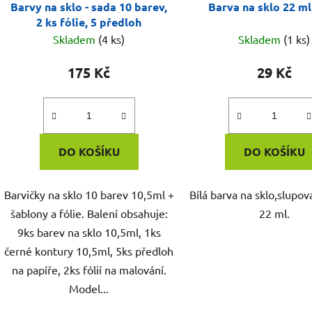
Barvy na sklo - sada 10 barev,
Barva na sklo 22 ml 
2 ks fólie, 5 předloh
Skladem
(4 ks)
Skladem
(1 ks)
175 Kč
29 Kč
DO KOŠÍKU
DO KOŠÍKU
Barvičky na sklo 10 barev 10,5ml +
Bílá barva na sklo,slupov
šablony a fólie. Balení obsahuje:
22 ml.
9ks barev na sklo 10,5ml, 1ks
černé kontury 10,5ml, 5ks předloh
na papíře, 2ks fólií na malování.
Model...