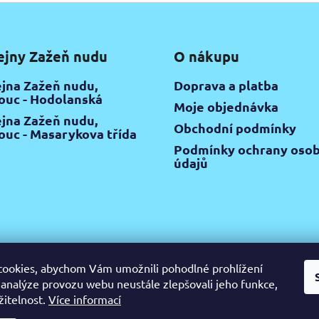
ejny Zažeň nudu
O nákupu
jna Zažeň nudu,
Doprava a platba
uc - Hodolanská
Moje objednávka
jna Zažeň nudu,
Obchodní podmínky
uc - Masarykova třída
Podmínky ochrany osob
údajů
ookies, abychom Vám umožnili pohodlné prohlížení
 analýze provozu webu neustále zlepšovali jeho funkce,
žitelnost.
Více informací
gram
Pinterest
YouTube
Výtvarné potřeby Olomouc
Keramic