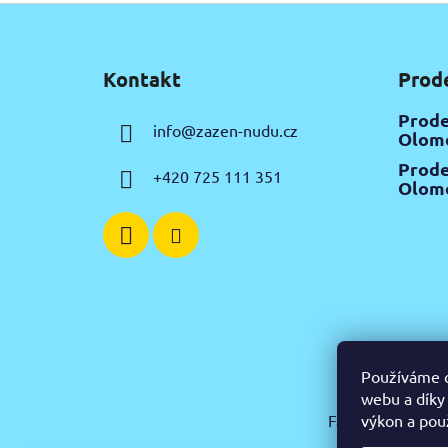
Z
á
Kontakt
Prod
p
a
Prode
info
@
zazen-nudu.cz
t
Olomo
í
Prode
+420 725 111 351
Olomo
Používáme c
webu a díky
výkon a pou
Facebook
Insta