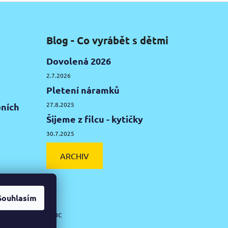
Blog - Co vyrábět s dětmi
Dovolená 2026
2.7.2026
Pletení náramků
27.8.2025
ních
Šijeme z filcu - kytičky
30.7.2025
ARCHIV
Souhlasím
ká hlína Olomouc