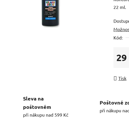
22 ml.
Dostup
Možnos
Kód:
29
Měrná
Tisk
Sleva na
Poštovné z
poštovném
při nákupu na
při nákupu nad 599 Kč