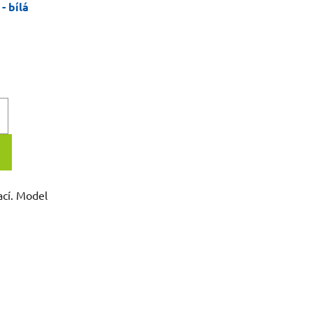
- bílá
ací. Model