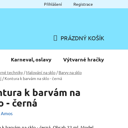
Přihlášení
Registrace
PRÁZDNÝ KOŠÍK
NÁKUPNÍ
KOŠÍK
Karneval, oslavy
Výtvarné hračky
rné techniky
/
Malování na sklo
/
Barvy na sklo
í
/
Kontura k barvám na sklo - černá
tura k barvám na
o - černá
:
Amos
 k barvám na sklo - černá. Obsah 22 ml. Model