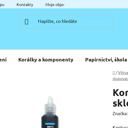
pu
Kontakty
Moje objednávka
ení
Korálky a komponenty
Papírnictví, škola
Domů
/
Výtva
slupovac
Kon
skl
Značka
Kontura