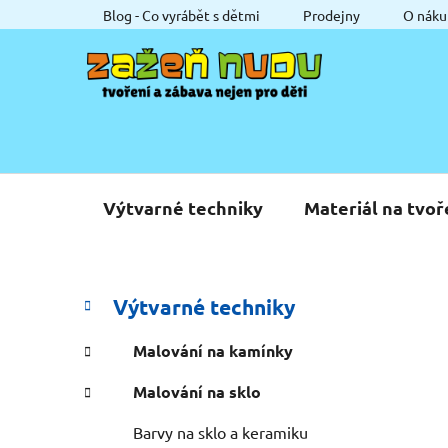
Přejít
Blog - Co vyrábět s dětmi
Prodejny
O náku
na
obsah
Výtvarné techniky
Materiál na tvoř
P
K
Přeskočit
Výtvarné techniky
a
o
kategorie
t
s
Malování na kamínky
e
t
g
Malování na sklo
r
o
a
r
Barvy na sklo a keramiku
i