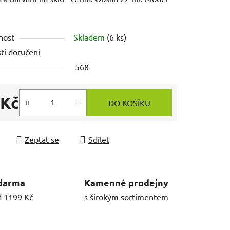
nost
Skladem
(6 ks)
ti doručení
568
 Kč
DO KOŠÍKU
 cena:
Zeptat se
Sdílet
darma
Kamenné prodejny
d 1199 Kč
s širokým sortimentem