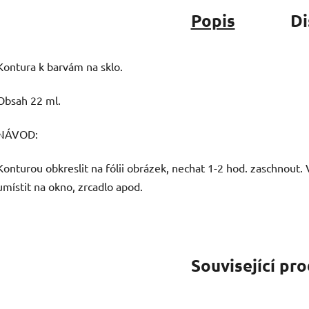
Popis
Di
Kontura k barvám na sklo.
Obsah 22 ml.
NÁVOD:
Konturou obkreslit na fólii obrázek, nechat 1-2 hod. zaschnout.
umístit na okno, zrcadlo apod.
Související pr