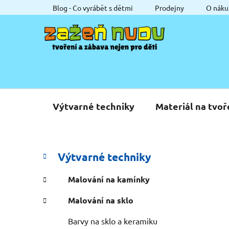
Přejít
Blog - Co vyrábět s dětmi
Prodejny
O náku
na
obsah
Výtvarné techniky
Materiál na tvoř
P
K
Přeskočit
Výtvarné techniky
a
o
kategorie
t
s
Malování na kamínky
e
t
g
Malování na sklo
r
o
a
r
Barvy na sklo a keramiku
i