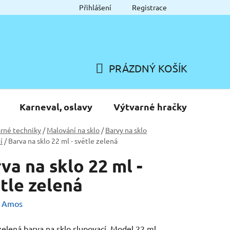
Přihlášení
Registrace
PRÁZDNÝ KOŠÍK
NÁKUPNÍ
KOŠÍK
Karneval, oslavy
Výtvarné hračky
rné techniky
/
Malování na sklo
/
Barvy na sklo
í
/
Barva na sklo 22 ml - světle zelená
va na sklo 22 ml -
tle zelená
:
Amos
zelená barva na sklo,slupovací. Model 22 ml.