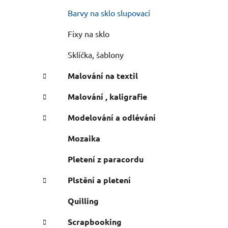
n
e
n
Barvy na sklo slupovací
í
Fixy na sklo
p
a
Sklíčka, šablony
n
Malování na textil
e
l
Malování , kaligrafie
Modelování a odlévání
Mozaika
Pletení z paracordu
Plstění a pletení
Quilling
Scrapbooking