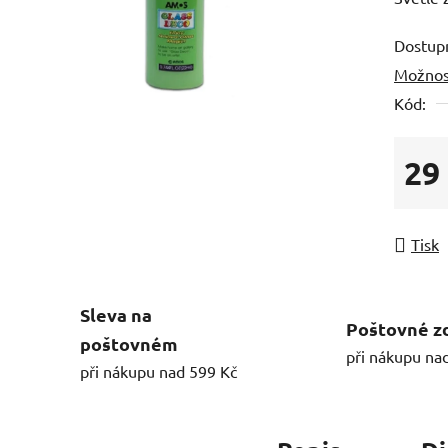
Dostup
Možnos
Kód:
29
Měrná
Tisk
Sleva na
Poštovné z
poštovném
při nákupu na
při nákupu nad 599 Kč