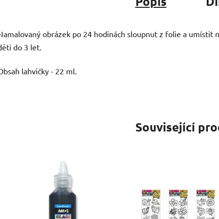
Popis
Di
Namalovaný obrázek po 24 hodinách sloupnut z folie a umístit 
děti do 3 let.
Obsah lahvičky - 22 ml.
Související pr