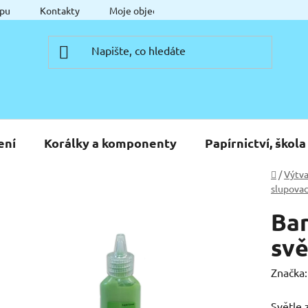
pu
Kontakty
Moje objednávka
ení
Korálky a komponenty
Papírnictví, škola
Domů
/
Výtva
slupovac
Bar
svě
Značka
Světle 