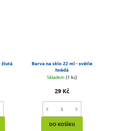
 žlutá
Barva na sklo 22 ml - světle
hnědá
Skladem
(1 ks)
29 Kč
DO KOŠÍKU