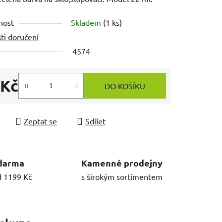
nost
Skladem
(1 ks)
ti doručení
4574
 Kč
DO KOŠÍKU
 cena:
Zeptat se
Sdílet
darma
Kamenné prodejny
d 1199 Kč
s širokým sortimentem