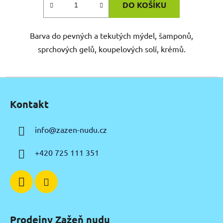
DO KOŠÍKU
Barva do pevných a tekutých mýdel, šamponů,
sprchových gelů, koupelových solí, krémů.
Z
á
Kontakt
p
a
info
@
zazen-nudu.cz
t
í
+420 725 111 351
Prodejny Zažeň nudu