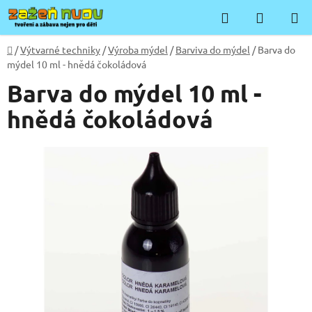
Přejít
Hledat
NÁKUP
na
KOŠÍK
obsah
Domů
/
Výtvarné techniky
/
Výroba mýdel
/
Barviva do mýdel
/
Barva do
mýdel 10 ml - hnědá čokoládová
Barva do mýdel 10 ml -
hnědá čokoládová