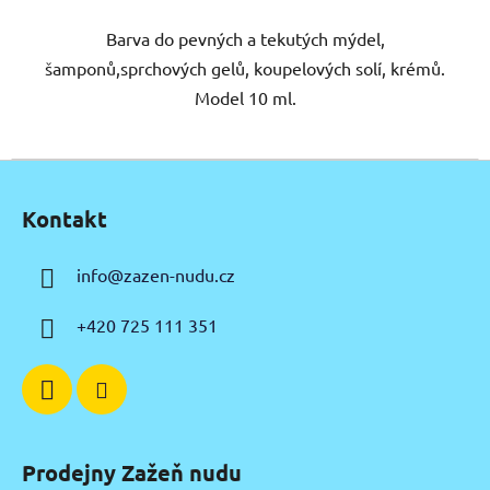
Barva do pevných a tekutých mýdel,
šamponů,sprchových gelů, koupelových solí, krémů.
Model 10 ml.
Z
á
Kontakt
p
a
info
@
zazen-nudu.cz
t
í
+420 725 111 351
Prodejny Zažeň nudu