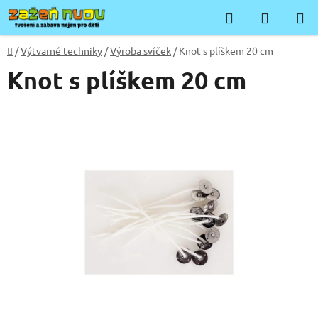
Přejít
Hledat
NÁKUP
na
KOŠÍK
obsah
Domů
/
Výtvarné techniky
/
Výroba svíček
/
Knot s plíškem 20 cm
Knot s plíškem 20 cm