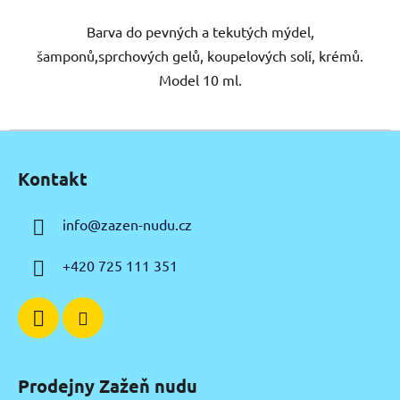
Barva do pevných a tekutých mýdel,
šamponů,sprchových gelů, koupelových solí, krémů.
Model 10 ml.
Z
á
Kontakt
p
a
info
@
zazen-nudu.cz
t
í
+420 725 111 351
Prodejny Zažeň nudu