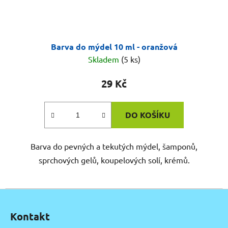
Barva do mýdel 10 ml - oranžová
Skladem
(5 ks)
29 Kč
DO KOŠÍKU
Barva do pevných a tekutých mýdel, šamponů,
sprchových gelů, koupelových solí, krémů.
Z
á
Kontakt
p