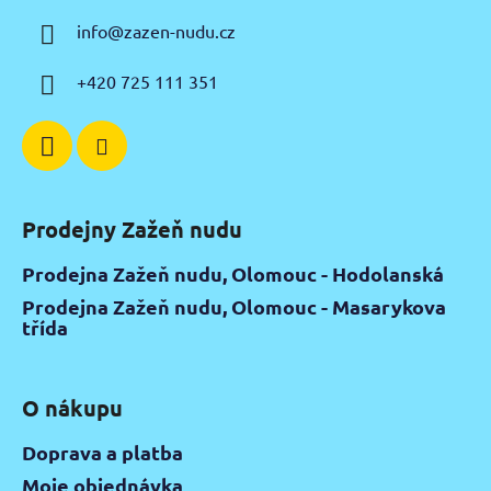
a
info
@
zazen-nudu.cz
t
í
+420 725 111 351
Prodejny Zažeň nudu
Prodejna Zažeň nudu, Olomouc - Hodolanská
Prodejna Zažeň nudu, Olomouc - Masarykova
třída
O nákupu
Doprava a platba
Moje objednávka