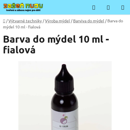
Přejít
Hledat
NÁKUP
na
KOŠÍK
obsah
Domů
/
Výtvarné techniky
/
Výroba mýdel
/
Barviva do mýdel
/
Barva do
mýdel 10 ml - fialová
Barva do mýdel 10 ml -
fialová