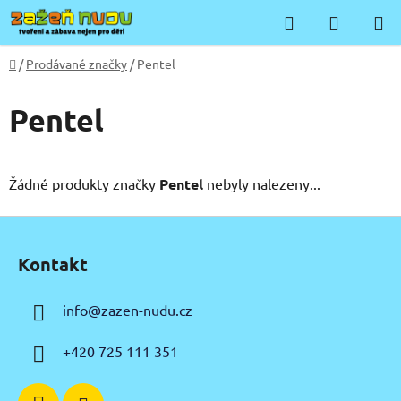
Přejít
Hledat
NÁKUP
na
KOŠÍK
obsah
Domů
/
Prodávané značky
/
Pentel
Pentel
Žádné produkty značky
Pentel
nebyly nalezeny...
Z
á
Kontakt
p
a
info
@
zazen-nudu.cz
t
í
+420 725 111 351