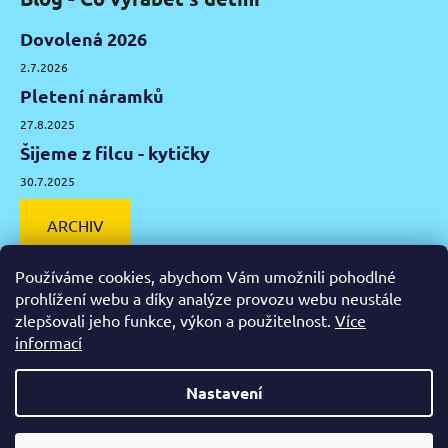
Dovolená 2026
2.7.2026
Pletení náramků
27.8.2025
Šijeme z filcu - kytičky
30.7.2025
ARCHIV
Používáme cookies, abychom Vám umožnili pohodlné
prohlížení webu a díky analýze provozu webu neustále
zlepšovali jeho funkce, výkon a použitelnost.
Více
Facebook
Instagram
Pinterest
YouTube
informací
Výtvarné potřeby Olomouc
Keramická hlína Olomouc
Nastavení
Vytvořil Shoptet