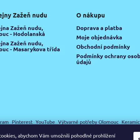
ejny Zažeň nudu
O nákupu
jna Zažeň nudu,
Doprava a platba
uc - Hodolanská
Moje objednávka
jna Zažeň nudu,
Obchodní podmínky
uc - Masarykova třída
Podmínky ochrany osob
údajů
gram
Pinterest
YouTube
Výtvarné potřeby Olomouc
Keramic
ookies, abychom Vám umožnili pohodlné prohlížení