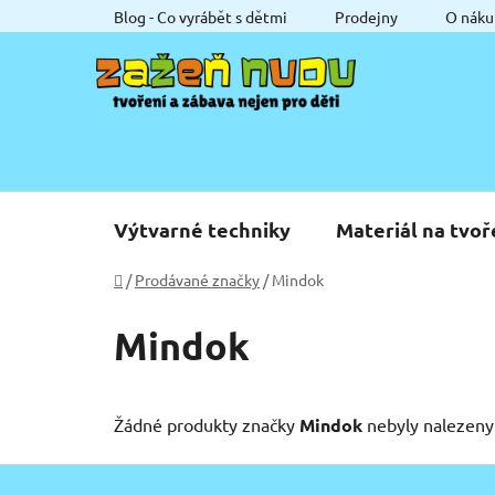
Přejít
Blog - Co vyrábět s dětmi
Prodejny
O náku
na
obsah
Výtvarné techniky
Materiál na tvoř
Domů
/
Prodávané značky
/
Mindok
Mindok
Žádné produkty značky
Mindok
nebyly nalezeny.