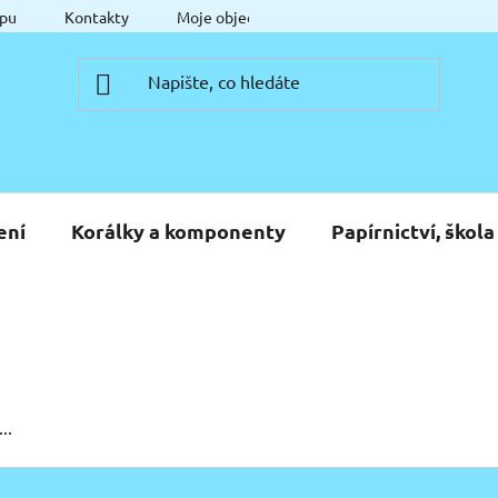
pu
Kontakty
Moje objednávka
ení
Korálky a komponenty
Papírnictví, škola
..