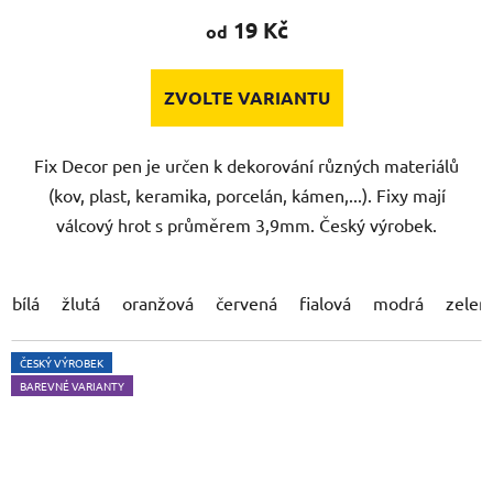
19 Kč
od
ZVOLTE VARIANTU
Fix Decor pen je určen k dekorování různých materiálů
(kov, plast, keramika, porcelán, kámen,...). Fixy mají
válcový hrot s průměrem 3,9mm. Český výrobek.
bílá
žlutá
oranžová
červená
fialová
modrá
zelen
ČESKÝ VÝROBEK
BAREVNÉ VARIANTY