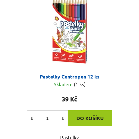
s
r
p
o
r
d
o
u
d
k
u
t
k
ů
t
ů
Pastelky Centropen 12 ks
Skladem
(1 ks)
39 Kč
DO KOŠÍKU
Pastelky