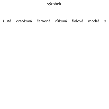
výrobek.
žlutá
oranžová
červená
růžová
fialová
modrá
sv