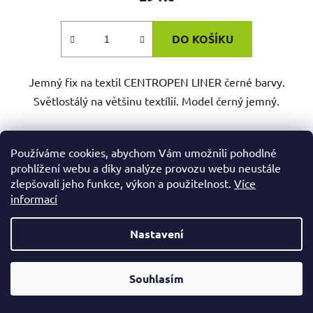
DO KOŠÍKU
Jemný fix na textil CENTROPEN LINER černé barvy.
Světlostálý na většinu textílií. Model černý jemný.
Používáme cookies, abychom Vám umožnili pohodlné
prohlížení webu a díky analýze provozu webu neustále
zlepšovali jeho funkce, výkon a použitelnost.
Více
informací
Nastavení
Od čtvrtka 6.8. do úterý 11.8. máme mimořádně zavřeno.
Souhlasím
Nespěcháte? Využijte 10% slevu s kupónem "pockamsi10".