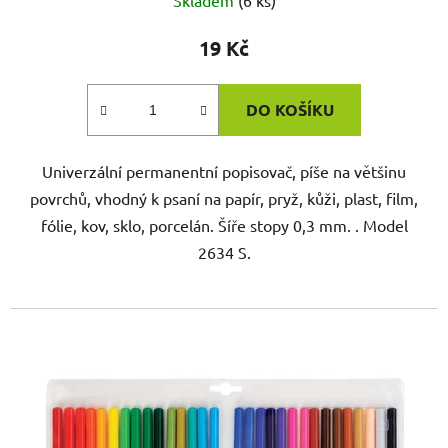
19 Kč
DO KOŠÍKU
Univerzální permanentní popisovač, píše na většinu
povrchů, vhodný k psaní na papír, pryž, kůži, plast, film,
fólie, kov, sklo, porcelán. Šíře stopy 0,3 mm. . Model
2634 S.