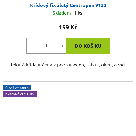
Křídový fix žlutý Centropen 9120
Skladem
(1 ks)
159 Kč
DO KOŠÍKU
Tekutá křída určená k popisu výloh, tabulí, oken, apod.
ČESKÝ VÝROBEK
BAREVNÉ VARIANTY