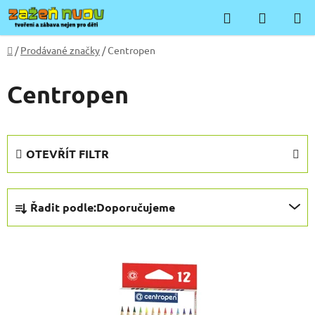
Přejít
Hledat
NÁKUP
na
KOŠÍK
obsah
Domů
/
Prodávané značky
/
Centropen
Centropen
OTEVŘÍT FILTR
Ř
Řadit podle:
Doporučujeme
a
z
V
e
ý
n
p
í
i
p