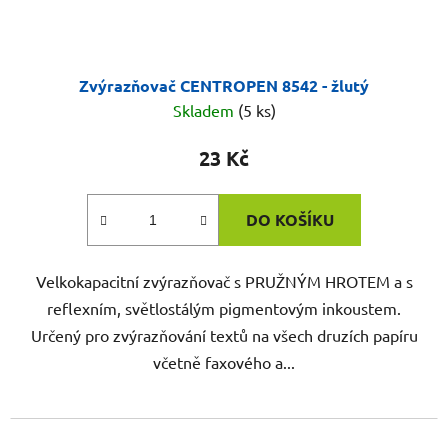
Zvýrazňovač CENTROPEN 8542 - žlutý
Skladem
(5 ks)
23 Kč
DO KOŠÍKU
Velkokapacitní zvýrazňovač s PRUŽNÝM HROTEM a s
reflexním, světlostálým pigmentovým inkoustem.
Určený pro zvýrazňování textů na všech druzích papíru
včetně faxového a...