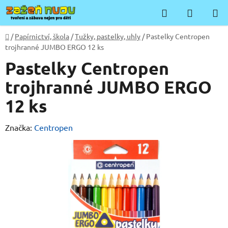
Přejít
Hledat
NÁKUP
na
KOŠÍK
obsah
Domů
/
Papírnictví, škola
/
Tužky, pastelky, uhly
/
Pastelky Centropen
trojhranné JUMBO ERGO 12 ks
Pastelky Centropen
trojhranné JUMBO ERGO
12 ks
Značka:
Centropen