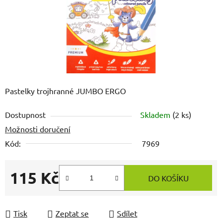
Pastelky trojhranné JUMBO ERGO
Dostupnost
Skladem
(2 ks)
Možnosti doručení
Kód:
7969
115 Kč
DO KOŠÍKU
Měrná cena:
Tisk
Zeptat se
Sdílet