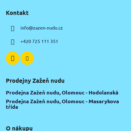
Z
á
Kontakt
p
a
info
@
zazen-nudu.cz
t
í
+420 725 111 351
Prodejny Zažeň nudu
Prodejna Zažeň nudu, Olomouc - Hodolanská
Prodejna Zažeň nudu, Olomouc - Masarykova
třída
O nákupu