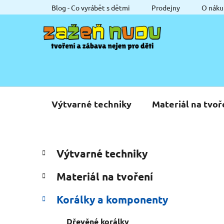
Přejít
Blog - Co vyrábět s dětmi
Prodejny
O náku
na
obsah
Výtvarné techniky
Materiál na tvoř
P
K
Přeskočit
Výtvarné techniky
a
o
kategorie
t
s
Materiál na tvoření
e
t
g
r
Korálky a komponenty
o
a
r
Dřevěné korálky
i