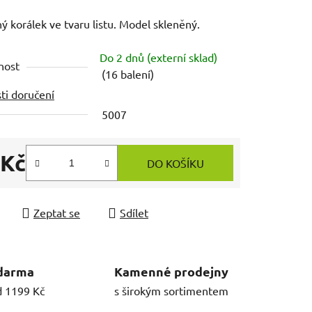
ý korálek ve tvaru listu. Model skleněný.
Do 2 dnů (externí sklad)
nost
(16 balení)
ti doručení
5007
 Kč
DO KOŠÍKU
 cena:
Zeptat se
Sdílet
darma
Kamenné prodejny
d 1199 Kč
s širokým sortimentem