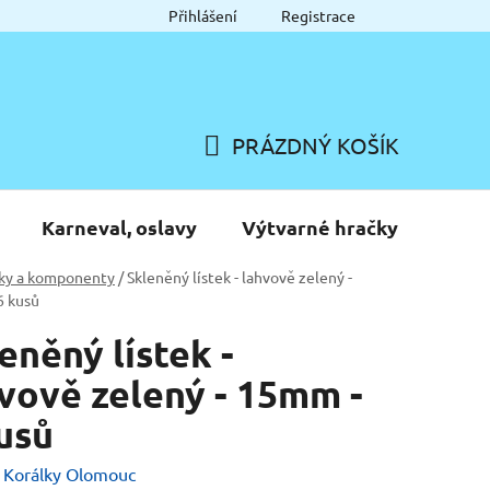
Přihlášení
Registrace
PRÁZDNÝ KOŠÍK
NÁKUPNÍ
KOŠÍK
Karneval, oslavy
Výtvarné hračky
ky a komponenty
/
Skleněný lístek - lahvově zelený -
6 kusů
eněný lístek -
vově zelený - 15mm -
usů
:
Korálky Olomouc