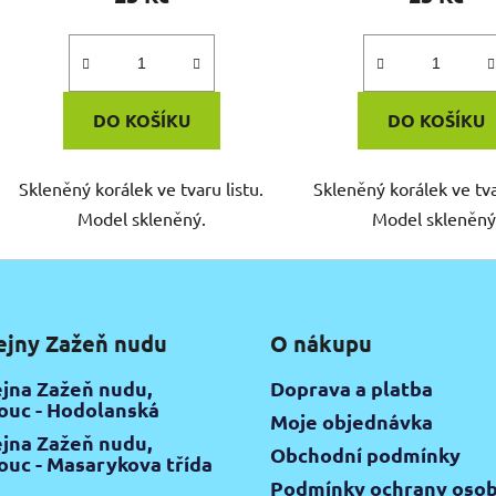
DO KOŠÍKU
DO KOŠÍKU
Skleněný korálek ve tvaru listu.
Skleněný korálek ve tva
Model skleněný.
Model skleněný
ejny Zažeň nudu
O nákupu
jna Zažeň nudu,
Doprava a platba
uc - Hodolanská
Moje objednávka
jna Zažeň nudu,
Obchodní podmínky
uc - Masarykova třída
Podmínky ochrany osob