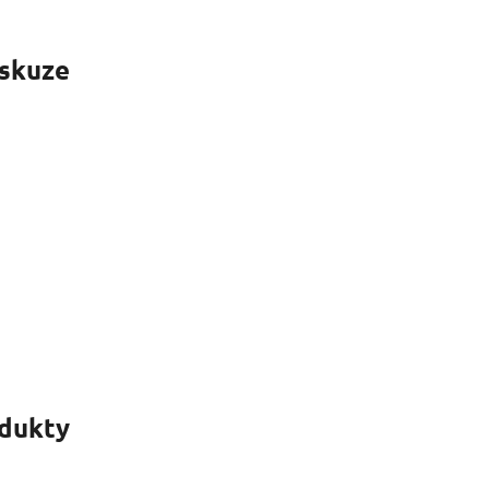
skuze
odukty