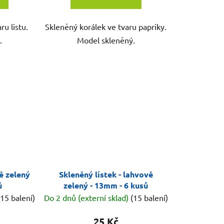
ru listu.
Skleněný korálek ve tvaru papriky.
.
Model skleněný.
ě zelený
Skleněný lístek - lahvově
ů
zelený - 13mm - 6 kusů
(15 balení)
Do 2 dnů (externí sklad)
(15 balení)
25 Kč