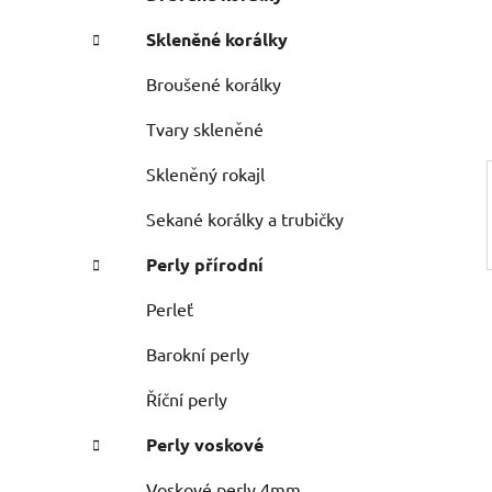
n
e
n
Skleněné korálky
í
p
Broušené korálky
a
Tvary skleněné
n
e
Skleněný rokajl
l
Sekané korálky a trubičky
Perly přírodní
Perleť
Barokní perly
Říční perly
Perly voskové
Voskové perly 4mm