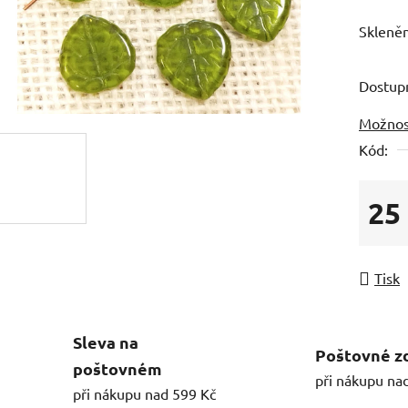
Skleněn
Dostup
Možnos
Kód:
25
Měrná
Tisk
Sleva na
Poštovné z
poštovném
při nákupu na
při nákupu nad 599 Kč