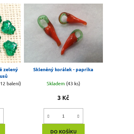
ě zelený
Skleněný korálek - paprika
kusů
(12 balení)
Skladem
(43 ks)
3 Kč
DO KOŠÍKU