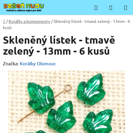
Přejít
Hledat
NÁKUP
na
KOŠÍK
obsah
Domů
/
Korálky a komponenty
/
Skleněný lístek - tmavě zelený - 13mm - 6
kusů
Skleněný lístek - tmavě
zelený - 13mm - 6 kusů
Značka:
Korálky Olomouc