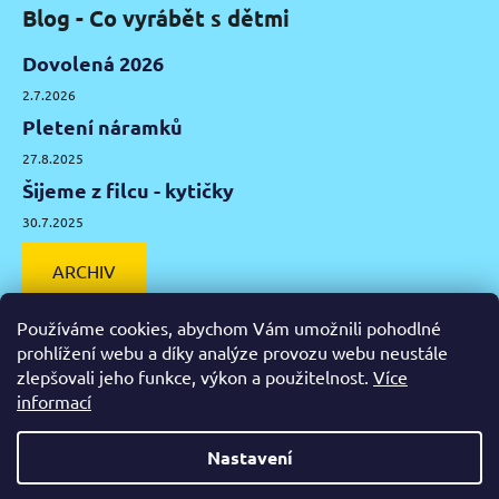
Blog - Co vyrábět s dětmi
Dovolená 2026
2.7.2026
Pletení náramků
27.8.2025
Šijeme z filcu - kytičky
30.7.2025
ARCHIV
Používáme cookies, abychom Vám umožnili pohodlné
prohlížení webu a díky analýze provozu webu neustále
zlepšovali jeho funkce, výkon a použitelnost.
Více
Facebook
Instagram
Pinterest
YouTube
informací
Výtvarné potřeby Olomouc
Keramická hlína Olomouc
Nastavení