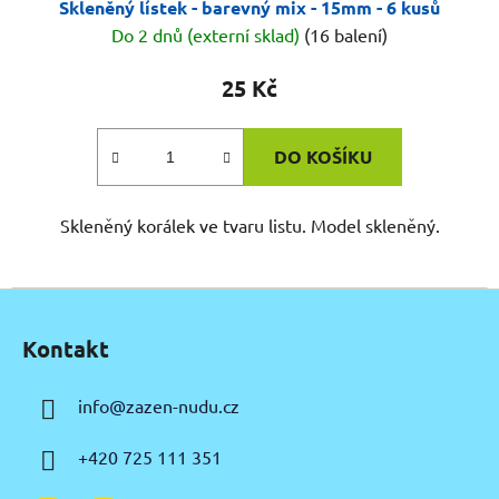
Skleněný lístek - barevný mix - 15mm - 6 kusů
Do 2 dnů (externí sklad)
(16 balení)
25 Kč
DO KOŠÍKU
Skleněný korálek ve tvaru listu. Model skleněný.
Z
á
Kontakt
p
a
info
@
zazen-nudu.cz
t
í
+420 725 111 351