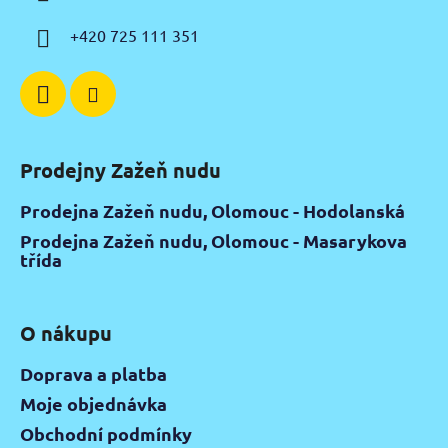
t
í
+420 725 111 351
Prodejny Zažeň nudu
Prodejna Zažeň nudu, Olomouc - Hodolanská
Prodejna Zažeň nudu, Olomouc - Masarykova
třída
O nákupu
Doprava a platba
Moje objednávka
Obchodní podmínky