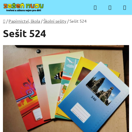
Přejít
Hledat
NÁKUP
na
KOŠÍK
obsah
Domů
/
Papírnictví, škola
/
Školní sešity
/
Sešit 524
Sešit 524