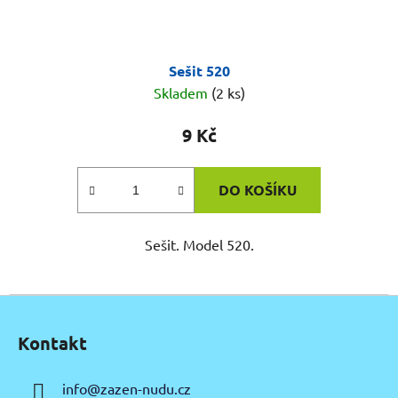
Sešit 520
Skladem
(2 ks)
9 Kč
DO KOŠÍKU
Sešit. Model 520.
Z
á
Kontakt
p
a
info
@
zazen-nudu.cz