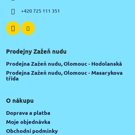
t
í
+420 725 111 351
Prodejny Zažeň nudu
Prodejna Zažeň nudu, Olomouc - Hodolanská
Prodejna Zažeň nudu, Olomouc - Masarykova
třída
O nákupu
Doprava a platba
Moje objednávka
Obchodní podmínky