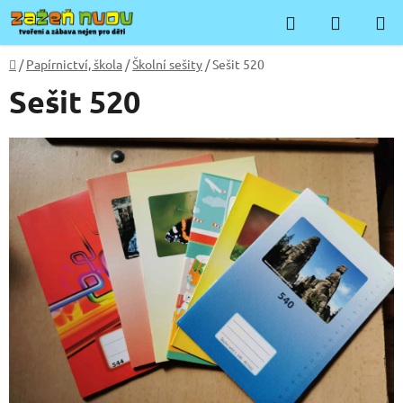
Přejít
Hledat
NÁKUP
na
KOŠÍK
obsah
Domů
/
Papírnictví, škola
/
Školní sešity
/
Sešit 520
Sešit 520