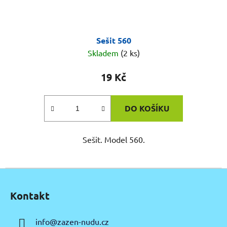
Sešit 560
Skladem
(2 ks)
19 Kč
DO KOŠÍKU
Sešit. Model 560.
Z
á
Kontakt
p
a
info
@
zazen-nudu.cz